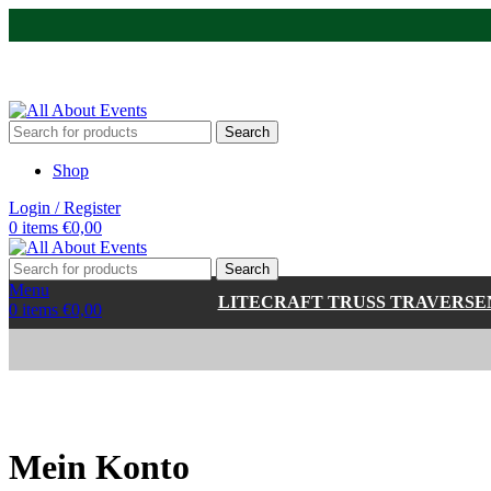
Tel.:
0531 - 18050730
| E-Mail:
info@traversenshop.de
Tel.:
0178 - 6692089
E-Mail:
info@traversenshop.de
Search
Shop
Login / Register
0
items
€
0,00
Search
Menu
LITECRAFT TRUSS TRAVERSE
0
items
€
0,00
Mein Konto