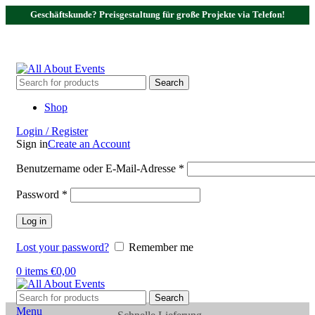
Geschäftskunde? Preisgestaltung für große Projekte via Telefon!
Tel.:
0531 - 18050730
| E-Mail:
info@traversenshop.de
Tel.:
0178 - 6692089
E-Mail:
info@traversenshop.de
Search
Shop
Login / Register
Sign in
Create an Account
Benutzername oder E-Mail-Adresse
*
Password
*
Log in
Lost your password?
Remember me
0
items
€
0,00
Search
Menu