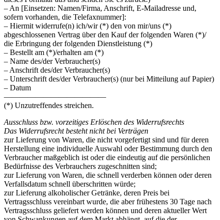
– An [Einsetzen: Namen/Firma, Anschrift, E-Mailadresse und,
sofern vorhanden, die Telefaxnummer]:
– Hiermit widerrufe(n) ich/wir (*) den von mir/uns (*)
abgeschlossenen Vertrag über den Kauf der folgenden Waren (*)/
die Erbringung der folgenden Dienstleistung (*)
– Bestellt am (*)/erhalten am (*)
– Name des/der Verbraucher(s)
– Anschrift des/der Verbraucher(s)
– Unterschrift des/der Verbraucher(s) (nur bei Mitteilung auf Papier)
– Datum
—————————————
(*) Unzutreffendes streichen.
Ausschluss bzw. vorzeitiges Erlöschen des Widerrufsrechts
Das Widerrufsrecht besteht nicht bei Verträgen
zur Lieferung von Waren, die nicht vorgefertigt sind und für deren
Herstellung eine individuelle Auswahl oder Bestimmung durch den
Verbraucher maßgeblich ist oder die eindeutig auf die persönlichen
Bedürfnisse des Verbrauchers zugeschnitten sind;
zur Lieferung von Waren, die schnell verderben können oder deren
Verfallsdatum schnell überschritten würde;
zur Lieferung alkoholischer Getränke, deren Preis bei
Vertragsschluss vereinbart wurde, die aber frühestens 30 Tage nach
Vertragsschluss geliefert werden können und deren aktueller Wert
von Schwankungen auf dem Markt abhängt, auf die der