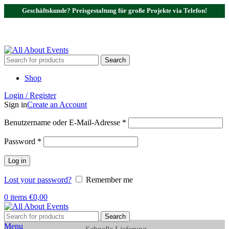
Geschäftskunde? Preisgestaltung für große Projekte via Telefon!
Tel.:
0531 - 18050730
| E-Mail:
info@traversenshop.de
Tel.:
0178 - 6692089
E-Mail:
info@traversenshop.de
Search
Shop
Login / Register
Sign in
Create an Account
Benutzername oder E-Mail-Adresse
*
Password
*
Log in
Lost your password?
Remember me
0
items
€
0,00
Search
Menu