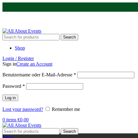
Tel.:
0531 - 18050730
| E-Mail:
info@traversenshop.de
Tel.:
0178 - 6692089
E-Mail:
info@traversenshop.de
Search
Shop
Login / Register
Sign in
Create an Account
Benutzername oder E-Mail-Adresse
*
Password
*
Log in
Lost your password?
Remember me
0
items
€
0,00
Search
Menu