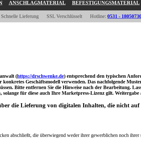
N
ANSCHLAGMATERIAL
BEFESTIGUNGSMATERIAL
Schnelle Lieferung
SSL Verschlüsselt
Hotline:
0531 - 1805073
anwalt (
https://drschwenke.de
) entsprechend den typischen Anford
r konkretes Geschäftsmodell verwenden. Das nachfolgende Muster e
ssen. Bitte entfernen Sie die Hinweise nach der Bearbeitung. Lass
olange für diese auch Ihre Marketpress-Lizenz gilt. Weitergabe an
r die Lieferung von digitalen Inhalten, die nicht auf 
ecken abschließt, die überwiegend weder ihrer gewerblichen noch ihrer