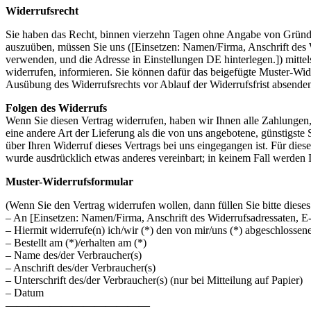
Widerrufsrecht
Sie haben das Recht, binnen vierzehn Tagen ohne Angabe von Gründen
auszuüben, müssen Sie uns ([Einsetzen: Namen/Firma, Anschrift des 
verwenden, und die Adresse in Einstellungen DE hinterlegen.]) mittels
widerrufen, informieren. Sie können dafür das beigefügte Muster-Wider
Ausübung des Widerrufsrechts vor Ablauf der Widerrufsfrist absende
Folgen des Widerrufs
Wenn Sie diesen Vertrag widerrufen, haben wir Ihnen alle Zahlungen, 
eine andere Art der Lieferung als die von uns angebotene, günstigst
über Ihren Widerruf dieses Vertrags bei uns eingegangen ist. Für die
wurde ausdrücklich etwas anderes vereinbart; in keinem Fall werden
Muster-Widerrufsformular
(Wenn Sie den Vertrag widerrufen wollen, dann füllen Sie bitte diese
– An [Einsetzen: Namen/Firma, Anschrift des Widerrufsadressaten, E
– Hiermit widerrufe(n) ich/wir (*) den von mir/uns (*) abgeschlossen
– Bestellt am (*)/erhalten am (*)
– Name des/der Verbraucher(s)
– Anschrift des/der Verbraucher(s)
– Unterschrift des/der Verbraucher(s) (nur bei Mitteilung auf Papier)
– Datum
—————————————