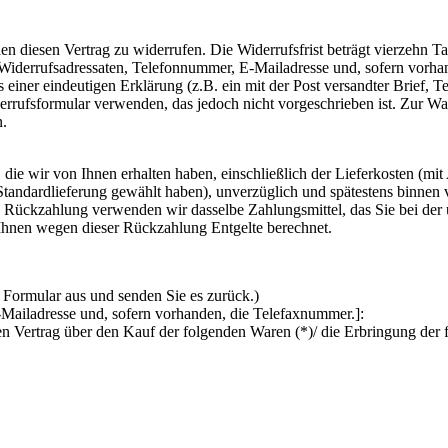
 diesen Vertrag zu widerrufen. Die Widerrufsfrist beträgt vierzehn T
Widerrufsadressaten, Telefonnummer, E-Mailadresse und, sofern vorha
 einer eindeutigen Erklärung (z.B. ein mit der Post versandter Brief, T
rufsformular verwenden, das jedoch nicht vorgeschrieben ist. Zur Wahru
n.
die wir von Ihnen erhalten haben, einschließlich der Lieferkosten (mit
e Standardlieferung gewählt haben), unverzüglich und spätestens binne
se Rückzahlung verwenden wir dasselbe Zahlungsmittel, das Sie bei der 
 Ihnen wegen dieser Rückzahlung Entgelte berechnet.
s Formular aus und senden Sie es zurück.)
-Mailadresse und, sofern vorhanden, die Telefaxnummer.]:
en Vertrag über den Kauf der folgenden Waren (*)/ die Erbringung der 