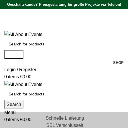
Geschäftskunde? Preisgestaltung für große Projekte via Telefon!
Tel.:
0531 - 18050730
| E-Mail:
info@traversenshop.de
Tel.:
0178 - 6692089
E-Mail:
info@traversenshop.de
Search
SHOP
Login / Register
0
items
€
0,00
Search
Menu
Schnelle Lieferung
0
items
€
0,00
SSL Verschlüsselt