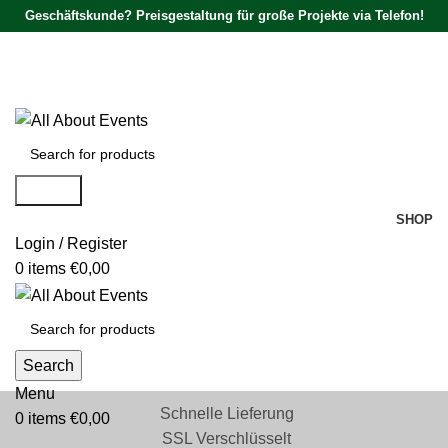
Geschäftskunde? Preisgestaltung für große Projekte via Telefon!
Tel.:
0531 - 18050730
| E-Mail:
info@traversenshop.de
Tel.:
0178 - 6692089
E-Mail:
info@traversenshop.de
Search
SHOP
Login / Register
0
items
€
0,00
Search
Menu
Schnelle Lieferung
0
items
€
0,00
SSL Verschlüsselt