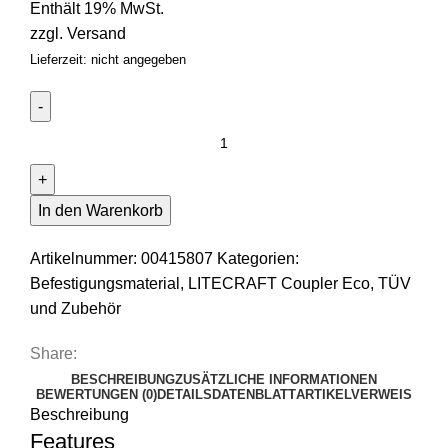
Enthält 19% MwSt.
zzgl.
Versand
Lieferzeit: nicht angegeben
LITECRAFT
Half
Coupler
TÜV
In den Warenkorb
silber,
500
Artikelnummer:
00415807
Kategorien:
kg,
Befestigungsmaterial
,
LITECRAFT Coupler Eco, TÜV
48-
und Zubehör
51
Share:
mm,
BESCHREIBUNG
ZUSÄTZLICHE INFORMATIONEN
Schraube
BEWERTUNGEN (0)
DETAILS
DATENBLATT
ARTIKELVERWEIS
M10
Beschreibung
Menge
Features