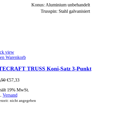
Konus: Aluminium unbehandelt
Trusspin: Stahl galvanisiert
ck view
den Warenkorb
TECRAFT TRUSS Koni-Satz 3-Punkt
,50
€
57,33
hält 19% MwSt.
l.
Versand
erzeit: nicht angegeben