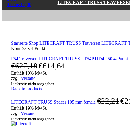
LITECRAFT TRUSS TRAVERSE
0
items
€
0,00
Click to enlarge
Startseite
Shop
LITECRAFT TRUSS Traversen
LITECRAFT T
Koni-Satz 4-Punkt
F54 Traversen LITECRAFT TRUSS LT54P HD4 250 4-Punkt Trav
€
627,18
€
614,64
Enthält 19% MwSt.
zzgl.
Versand
Lieferzeit: nicht angegeben
Back to products
€
22,21
€
2
LITECRAFT TRUSS Spacer 105 mm female
Enthält 19% MwSt.
zzgl.
Versand
Lieferzeit: nicht angegeben