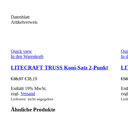
Datenblatt
Artikelverweis
Quick view
Qui
In den Warenkorb
In 
LITECRAFT TRUSS Koni-Satz 2-Punkt
LI
€
38,97
€
38,19
€
58
Enthält 19% MwSt.
Ent
zzgl.
Versand
zzg
Lieferzeit: nicht angegeben
Lief
Ähnliche Produkte