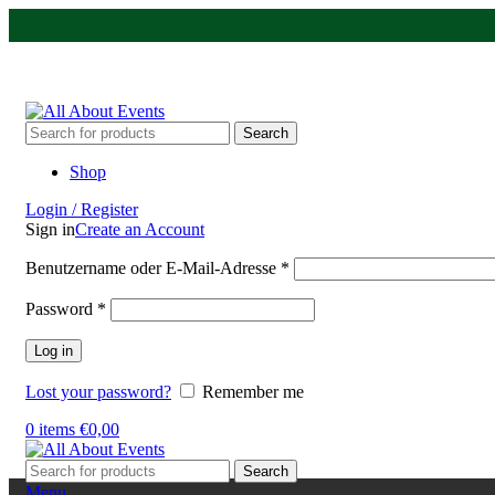
Tel.:
0531 - 18050730
| E-Mail:
info@traversenshop.de
Tel.:
0178 - 6692089
E-Mail:
info@traversenshop.de
Search
Shop
Login / Register
Sign in
Create an Account
Benutzername oder E-Mail-Adresse
*
Password
*
Log in
Lost your password?
Remember me
0
items
€
0,00
Search
Menu