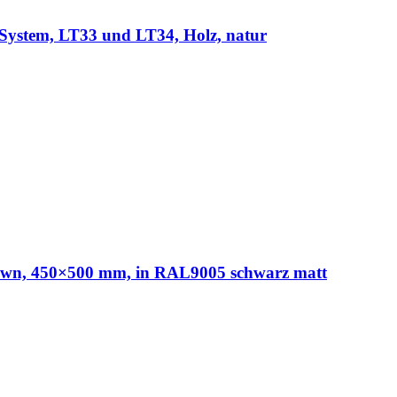
System, LT33 und LT34, Holz, natur
n, 450×500 mm, in RAL9005 schwarz matt