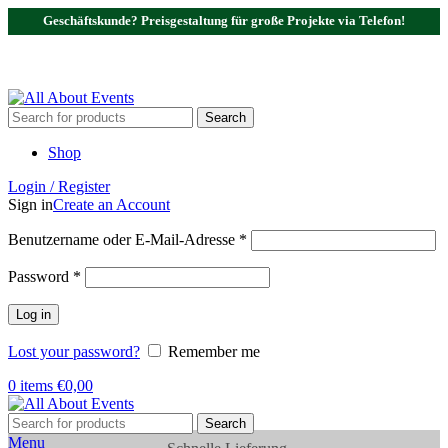
Geschäftskunde? Preisgestaltung für große Projekte via Telefon!
Tel.:
0531 - 18050730
| E-Mail:
info@traversenshop.de
Tel.:
0178 - 6692089
E-Mail:
info@traversenshop.de
Search
Shop
Login / Register
Sign in
Create an Account
Benutzername oder E-Mail-Adresse
*
Password
*
Log in
Lost your password?
Remember me
0
items
€
0,00
Search
Menu