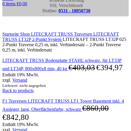
Schnelle Lieferung
0
items
€
0,00
SSL Verschlüsselt
Hotline:
0531 - 18050730
Click to enlarge
Startseite
Shop
LITECRAFT TRUSS Traversen
LITECRAFT
TRUSS LT32P 2-Punkt System
LITECRAFT TRUSS LT32P 025
2-Punkt Traverse 0,25 m, inkl. Verbindersatz – 2-Punkt Traverse
0,25 m, inkl. Verbindersatz
LITECRAFT TRUSS Bodenplatte STAHL schwarz, für LT33P
€
403,03
€
394,97
und LT34P, 800x800x8 mm, 40 kg
Enthält 19% MwSt.
zzgl.
Versand
Lieferzeit: nicht angegeben
Back to products
F1 Traversen LITECRAFT TRUSS LT1 Tower Basement inkl. 4
€
860,00
Ausleger, lang, Oberflächenfarbe, schwarz
€
842,80
Enthält 19% MwSt.
zzgl.
Versand