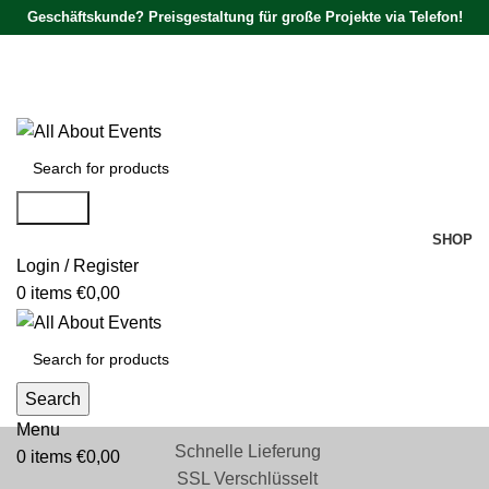
Geschäftskunde? Preisgestaltung für große Projekte via Telefon!
Tel.:
0531 - 18050730
| E-Mail:
info@traversenshop.de
Tel.:
0178 - 6692089
E-Mail:
info@traversenshop.de
Search
SHOP
Login / Register
0
items
€
0,00
Search
Menu
Schnelle Lieferung
0
items
€
0,00
SSL Verschlüsselt