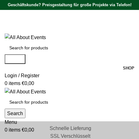
Geschäftskunde? Preisgestaltung für große Projekte via Telefon!
Tel.:
0531 - 18050730
| E-Mail:
info@traversenshop.de
Tel.:
0178 - 6692089
E-Mail:
info@traversenshop.de
Search
SHOP
Login / Register
0
items
€
0,00
Search
Menu
Schnelle Lieferung
0
items
€
0,00
SSL Verschlüsselt