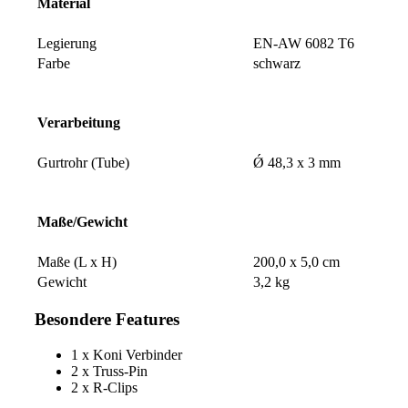
Material
Legierung
EN-AW 6082 T6
Farbe
schwarz
Verarbeitung
Gurtrohr (Tube)
Ǿ 48,3 x 3 mm
Maße/Gewicht
Maße (L x H)
200,0 x 5,0 cm
Gewicht
3,2 kg
Besondere Features
1 x Koni Verbinder
2 x Truss-Pin
2 x R-Clips