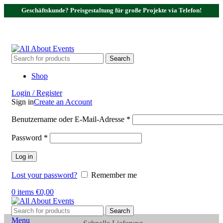
Geschäftskunde? Preisgestaltung für große Projekte via Telefon!
Tel.:
0531 - 18050730
| E-Mail:
info@traversenshop.de
Tel.:
0178 - 6692089
E-Mail:
info@traversenshop.de
Search
Shop
Login / Register
Sign in
Create an Account
Benutzername oder E-Mail-Adresse
*
Password
*
Log in
Lost your password?
Remember me
0
items
€
0,00
Search
Menu