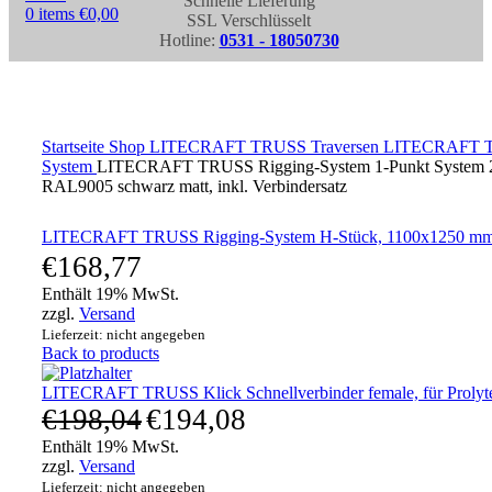
Schnelle Lieferung
0
items
€
0,00
SSL Verschlüsselt
Hotline:
0531 - 18050730
Click to enlarge
Startseite
Shop
LITECRAFT TRUSS Traversen
LITECRAFT T
System
LITECRAFT TRUSS Rigging-System 1-Punkt System 2
RAL9005 schwarz matt, inkl. Verbindersatz
LITECRAFT TRUSS Rigging-System H-Stück, 1100x1250 m
€
168,77
Enthält 19% MwSt.
zzgl.
Versand
Lieferzeit: nicht angegeben
Back to products
LITECRAFT TRUSS Klick Schnellverbinder female, für Prolyt
€
198,04
€
194,08
Enthält 19% MwSt.
zzgl.
Versand
Lieferzeit: nicht angegeben