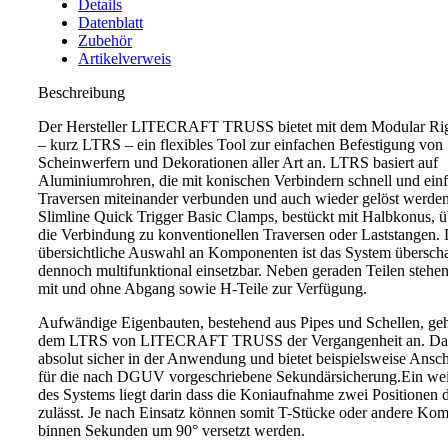
Details
Datenblatt
Zubehör
Artikelverweis
Beschreibung
Der Hersteller LITECRAFT TRUSS bietet mit dem Modular Ri
– kurz LTRS – ein flexibles Tool zur einfachen Befestigung von
Scheinwerfern und Dekorationen aller Art an. LTRS basiert auf
Aluminiumrohren, die mit konischen Verbindern schnell und ein
Traversen miteinander verbunden und auch wieder gelöst werde
Slimline Quick Trigger Basic Clamps, bestückt mit Halbkonus,
die Verbindung zu konventionellen Traversen oder Laststangen. 
übersichtliche Auswahl an Komponenten ist das System überscha
dennoch multifunktional einsetzbar. Neben geraden Teilen stehe
mit und ohne Abgang sowie H-Teile zur Verfügung.
Aufwändige Eigenbauten, bestehend aus Pipes und Schellen, ge
dem LTRS von LITECRAFT TRUSS der Vergangenheit an. Das
absolut sicher in der Anwendung und bietet beispielsweise Ansc
für die nach DGUV vorgeschriebene Sekundärsicherung.Ein weit
des Systems liegt darin dass die Koniaufnahme zwei Positionen 
zulässt. Je nach Einsatz können somit T-Stücke oder andere Ko
binnen Sekunden um 90° versetzt werden.