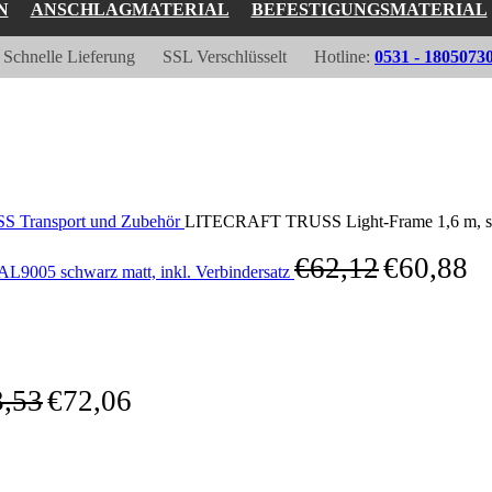
N
ANSCHLAGMATERIAL
BEFESTIGUNGSMATERIAL
Schnelle Lieferung
SSL Verschlüsselt
Hotline:
0531 - 1805073
Transport und Zubehör
LITECRAFT TRUSS Light-Frame 1,6 m, schw
€
62,12
€
60,88
9005 schwarz matt, inkl. Verbindersatz
3,53
€
72,06