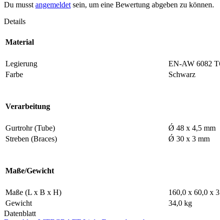
Du musst
angemeldet
sein, um eine Bewertung abgeben zu können.
Details
Material
Legierung
EN-AW 6082 T
Farbe
Schwarz
Verarbeitung
Gurtrohr (Tube)
Ǿ 48 x 4,5 mm
Streben (Braces)
Ǿ 30 x 3 mm
Maße/Gewicht
Maße (L x B x H)
160,0 x 60,0 x 
Gewicht
34,0 kg
Datenblatt