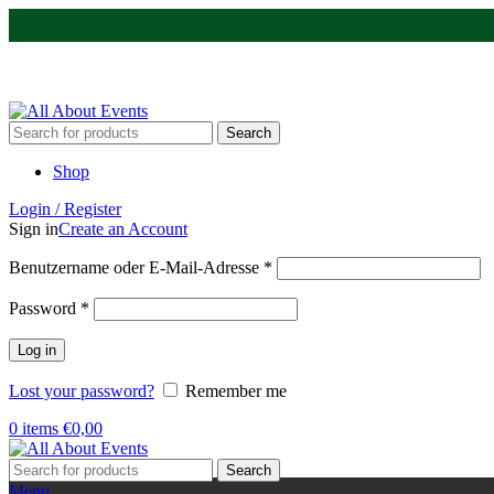
Tel.:
0531 - 18050730
| E-Mail:
info@traversenshop.de
Tel.:
0178 - 6692089
E-Mail:
info@traversenshop.de
Search
Shop
Login / Register
Sign in
Create an Account
Benutzername oder E-Mail-Adresse
*
Password
*
Log in
Lost your password?
Remember me
0
items
€
0,00
Search
Menu