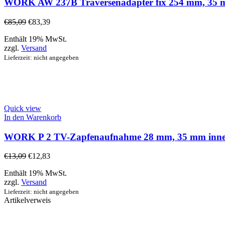
WORK AW 237B Traversenadapter fix 254 mm, 35 mm 
€
85,09
€
83,39
Enthält 19% MwSt.
zzgl.
Versand
Lieferzeit: nicht angegeben
Quick view
In den Warenkorb
WORK P 2 TV-Zapfenaufnahme 28 mm, 35 mm innen,
€
13,09
€
12,83
Enthält 19% MwSt.
zzgl.
Versand
Lieferzeit: nicht angegeben
Artikelverweis