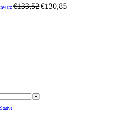
€
133,52
€
130,85
chwarz
tative