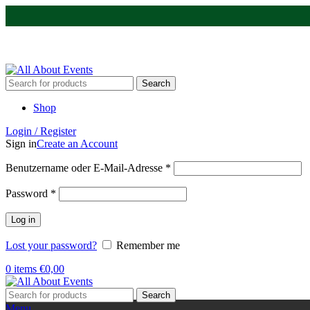
Tel.:
0531 - 18050730
| E-Mail:
info@traversenshop.de
Tel.:
0178 - 6692089
E-Mail:
info@traversenshop.de
Search
Shop
Login / Register
Sign in
Create an Account
Benutzername oder E-Mail-Adresse
*
Password
*
Log in
Lost your password?
Remember me
0
items
€
0,00
Search
Menu