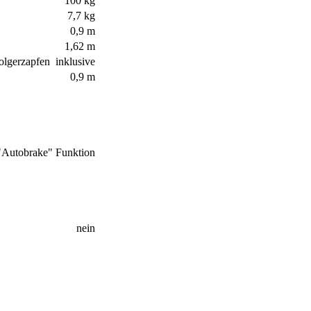
100 kg
7,7 kg
0,9 m
1,62 m
olgerzapfen inklusive
0,9 m
"Autobrake" Funktion
nein