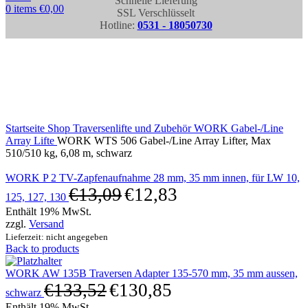
Schnelle Lieferung
0
items
€
0,00
SSL Verschlüsselt
Hotline:
0531 - 18050730
Click to enlarge
Startseite
Shop
Traversenlifte und Zubehör
WORK Gabel-/Line
Array Lifte
WORK WTS 506 Gabel-/Line Array Lifter, Max
510/510 kg, 6,08 m, schwarz
WORK P 2 TV-Zapfenaufnahme 28 mm, 35 mm innen, für LW 10,
€
13,09
€
12,83
125, 127, 130
Enthält 19% MwSt.
zzgl.
Versand
Lieferzeit: nicht angegeben
Back to products
WORK AW 135B Traversen Adapter 135-570 mm, 35 mm aussen,
€
133,52
€
130,85
schwarz
Enthält 19% MwSt.