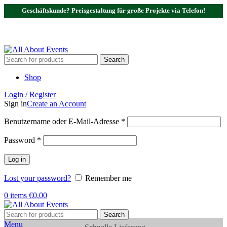
Geschäftskunde? Preisgestaltung für große Projekte via Telefon!
Tel.:
0531 - 18050730
| E-Mail:
info@traversenshop.de
Tel.:
0178 - 6692089
E-Mail:
info@traversenshop.de
Search
Shop
Login / Register
Sign in
Create an Account
Benutzername oder E-Mail-Adresse
*
Password
*
Log in
Lost your password?
Remember me
0
items
€
0,00
Search
Menu