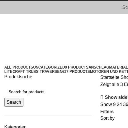
Sc
Handkettenzüge
Categories
ALL
PRODUCTS
UNCATEGORIZED
0 PRODUCTS
ANSCHLAGMATERIAL
LITECRAFT TRUSS TRAVERSEN
637 PRODUCTS
MOTOREN UND KET
Produktsuche
Startseite
Sh
Zeigt alle 3 
Show side
Search
Show
9
24
3
Filters
Sort by
Kategorien