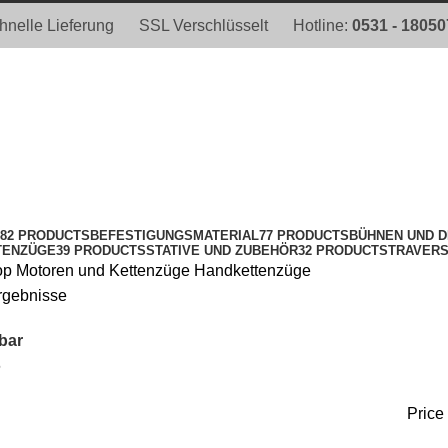
hnelle Lieferung
SSL Verschlüsselt
Hotline:
0531 - 1805
82 PRODUCTS
BEFESTIGUNGSMATERIAL
77 PRODUCTS
BÜHNEN UND 
TENZÜGE
39 PRODUCTS
STATIVE UND ZUBEHÖR
32 PRODUCTS
TRAVERS
op
Motoren und Kettenzüge
Handkettenzüge
Ergebnisse
bar
6
Price 