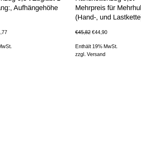
ang:, Aufhängehöhe
Mehrpreis für Mehrhub
(Hand-, und Lastkette
,77
€
45,82
€
44,90
MwSt.
Enthält 19% MwSt.
zzgl.
Versand