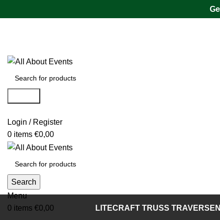
Ge
Tel.:
0531 - 18050730
| E-Mail:
info@traversenshop.de
Tel.:
0178 - 6692089
E-Mail:
info@traversenshop.de
Search
Login / Register
0
items
€
0,00
Search
Menu
0
items
€
0,00
LITECRAFT TRUSS TRAVERSE