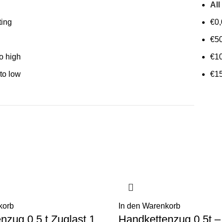
All
ting
€
0
€
5
to high
€
1
 to low
€
1
korb
In den Warenkorb
nzug 0,5 t Zuglast 1
Handkettenzug 0,5t – 