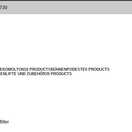
0730
DEKOMOLTON
10 PRODUCTS
BÜHNENPODESTE
0 PRODUCTS
ENLIFTE UND ZUBEHÖR
39 PRODUCTS
filter