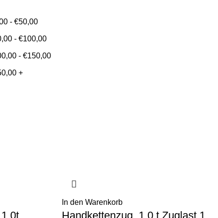
,00
-
€
50,00
0,00
-
€
100,00
00,00
-
€
150,00
50,00
+
In den Warenkorb
1,0t
Handkettenzug, 1,0 t Zuglast 1