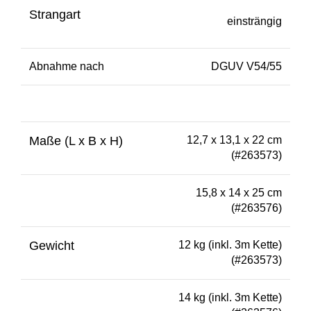
Strangart
einsträngig
Abnahme nach
DGUV V54/55
Maße (L x B x H)
12,7 x 13,1 x 22 cm
(#263573)
15,8 x 14 x 25 cm
(#263576)
Gewicht
12 kg (inkl. 3m Kette)
(#263573)
14 kg (inkl. 3m Kette)