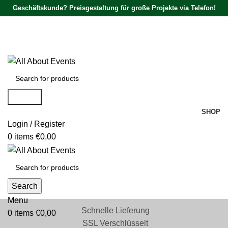
Geschäftskunde? Preisgestaltung für große Projekte via Telefon!
Tel.:
0531 - 18050730
| E-Mail:
info@traversenshop.de
Tel.:
0178 - 6692089
E-Mail:
info@traversenshop.de
Search
SHOP
Login / Register
0
items
€
0,00
Search
Menu
Schnelle Lieferung
0
items
€
0,00
SSL Verschlüsselt