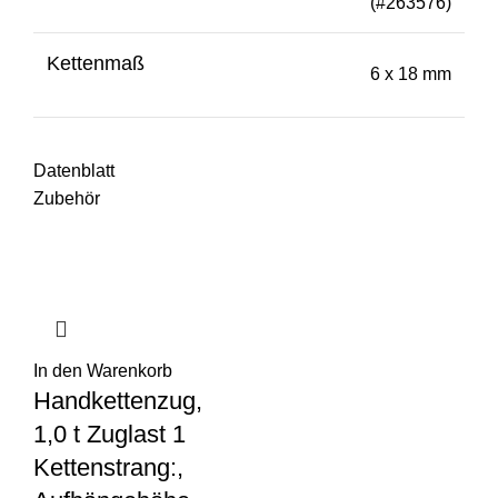
(#263576)
Kettenmaß
6 x 18 mm
Datenblatt
Zubehör
In den Warenkorb
Handkettenzug,
1,0 t Zuglast 1
Kettenstrang:,