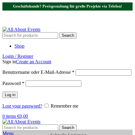
Geschäftskunde? Preisgestaltung für große Projekte via Telefon!
Tel.:
0531 - 18050730
| E-Mail:
info@traversenshop.de
Tel.:
0178 - 6692089
E-Mail:
info@traversenshop.de
Search
Shop
Login / Register
Sign in
Create an Account
Benutzername oder E-Mail-Adresse
*
Password
*
Log in
Lost your password?
Remember me
0
items
€
0,00
Search
Menu