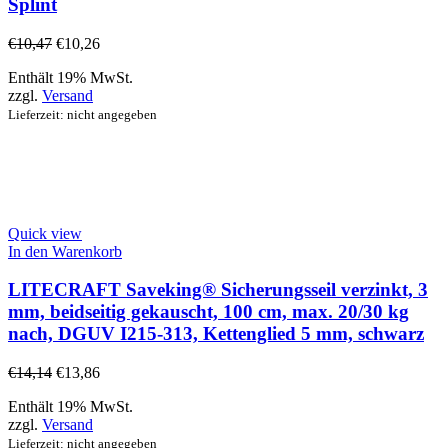
Splint
€
10,47
€
10,26
Enthält 19% MwSt.
zzgl.
Versand
Lieferzeit: nicht angegeben
Quick view
In den Warenkorb
LITECRAFT Saveking® Sicherungsseil verzinkt, 3
mm, beidseitig gekauscht, 100 cm, max. 20/30 kg
nach, DGUV I215-313, Kettenglied 5 mm, schwarz
€
14,14
€
13,86
Enthält 19% MwSt.
zzgl.
Versand
Lieferzeit: nicht angegeben