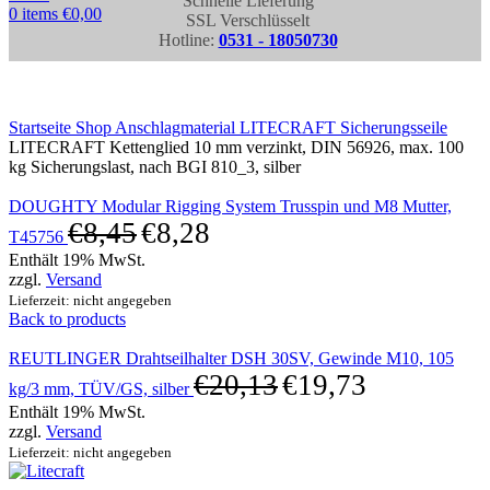
Schnelle Lieferung
0
items
€
0,00
SSL Verschlüsselt
Hotline:
0531 - 18050730
Click to enlarge
Startseite
Shop
Anschlagmaterial
LITECRAFT Sicherungsseile
LITECRAFT Kettenglied 10 mm verzinkt, DIN 56926, max. 100
kg Sicherungslast, nach BGI 810_3, silber
DOUGHTY Modular Rigging System Trusspin und M8 Mutter,
€
8,45
€
8,28
T45756
Enthält 19% MwSt.
zzgl.
Versand
Lieferzeit: nicht angegeben
Back to products
REUTLINGER Drahtseilhalter DSH 30SV, Gewinde M10, 105
€
20,13
€
19,73
kg/3 mm, TÜV/GS, silber
Enthält 19% MwSt.
zzgl.
Versand
Lieferzeit: nicht angegeben