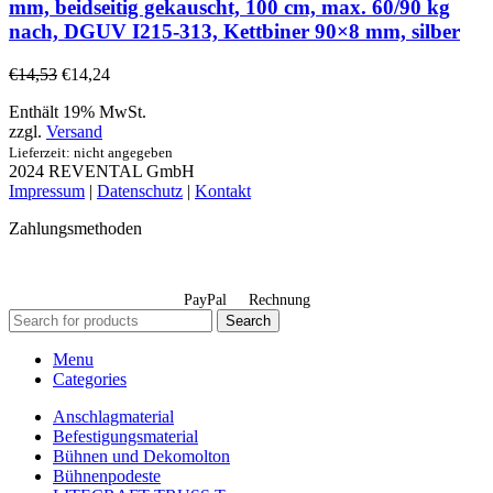
mm, beidseitig gekauscht, 100 cm, max. 60/90 kg
nach, DGUV I215-313, Kettbiner 90×8 mm, silber
€
14,53
€
14,24
Enthält 19% MwSt.
zzgl.
Versand
Lieferzeit: nicht angegeben
2024 REVENTAL GmbH
Impressum
|
Datenschutz
|
Kontakt
Zahlungsmethoden
PayPal
Rechnung
Search
Menu
Categories
Anschlagmaterial
Befestigungsmaterial
Bühnen und Dekomolton
Bühnenpodeste