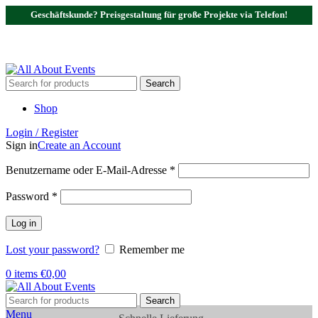
Geschäftskunde? Preisgestaltung für große Projekte via Telefon!
Tel.:
0531 - 18050730
| E-Mail:
info@traversenshop.de
Tel.:
0178 - 6692089
E-Mail:
info@traversenshop.de
Search
Shop
Login / Register
Sign in
Create an Account
Benutzername oder E-Mail-Adresse
*
Password
*
Log in
Lost your password?
Remember me
0
items
€
0,00
Search
Menu