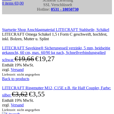
Schnelle Lieferung
0
items
€
0,00
SSL Verschlüsselt
Hotline:
0531 - 18050730
Click to enlarge
Startseite
Shop
Anschlagmaterial
LITECRAFT Stahlseile, Schäkel
LITECRAFT Omega Schäkel 1,5 t Form C geschweift, hochfest,
inkl. Bolzen, Mutter u. Splint
LITECRAFT Saveking® Sicherungsseil verzinkt, 5 mm, beidseitig
gekauscht, 60 cm, max. 60/90 kg nach, Schnellverbindungsglied
€
19,66
€
19,27
schwar
Enthält 19% MwSt.
zzgl.
Versand
Lieferzeit: nicht angegeben
Back to products
LITECRAFT Ringmutter M12, C15E z.B. für Half Coupler, Farbe:
€
3,62
€
3,55
silber
Enthält 19% MwSt.
zzgl.
Versand
Lieferzeit: nicht angegeben