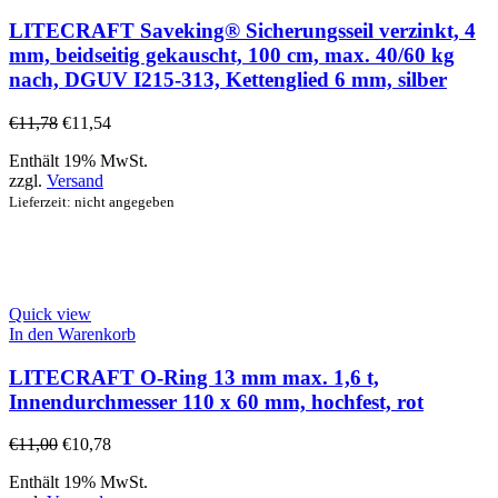
LITECRAFT Saveking® Sicherungsseil verzinkt, 4
mm, beidseitig gekauscht, 100 cm, max. 40/60 kg
nach, DGUV I215-313, Kettenglied 6 mm, silber
€
11,78
€
11,54
Enthält 19% MwSt.
zzgl.
Versand
Lieferzeit: nicht angegeben
Quick view
In den Warenkorb
LITECRAFT O-Ring 13 mm max. 1,6 t,
Innendurchmesser 110 x 60 mm, hochfest, rot
€
11,00
€
10,78
Enthält 19% MwSt.