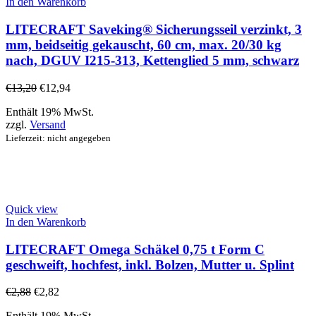
In den Warenkorb
LITECRAFT Saveking® Sicherungsseil verzinkt, 3
mm, beidseitig gekauscht, 60 cm, max. 20/30 kg
nach, DGUV I215-313, Kettenglied 5 mm, schwarz
€
13,20
€
12,94
Enthält 19% MwSt.
zzgl.
Versand
Lieferzeit: nicht angegeben
Quick view
In den Warenkorb
LITECRAFT Omega Schäkel 0,75 t Form C
geschweift, hochfest, inkl. Bolzen, Mutter u. Splint
€
2,88
€
2,82
Enthält 19% MwSt.