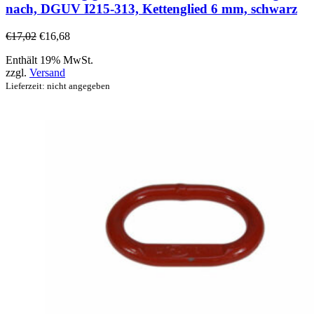
nach, DGUV I215-313, Kettenglied 6 mm, schwarz
€
17,02
€
16,68
Enthält 19% MwSt.
zzgl.
Versand
Lieferzeit: nicht angegeben