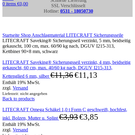
Schnelle Lieferung
0
items
€
0,00
SSL Verschlüsselt
Hotline:
0531 - 18050730
Click to enlarge
Startseite
Shop
Anschlagmaterial
LITECRAFT Sicherungsseile
LITECRAFT Saveking® Sicherungsseil verzinkt, 5 mm, beidseitig
gekauscht, 100 cm, max. 60/90 kg nach, DGUV I215-313,
Kettbiner 90×8 mm, schwarz
LITECRAFT Saveking® Sicherungsseil verzinkt, 4 mm, beidseitig
gekauscht, 60 cm, max. 40/60 kg nach, DGUV I215-313,
€
11,36
€
11,13
Kettenglied 6 mm, silber
Enthält 19% MwSt.
zzgl.
Versand
Lieferzeit: nicht angegeben
Back to products
LITECRAFT Omega Schäkel 1,0 t Form C geschweift, hochfest,
€
3,93
€
3,85
inkl. Bolzen, Mutter u. Splint
Enthält 19% MwSt.
zzgl.
Versand