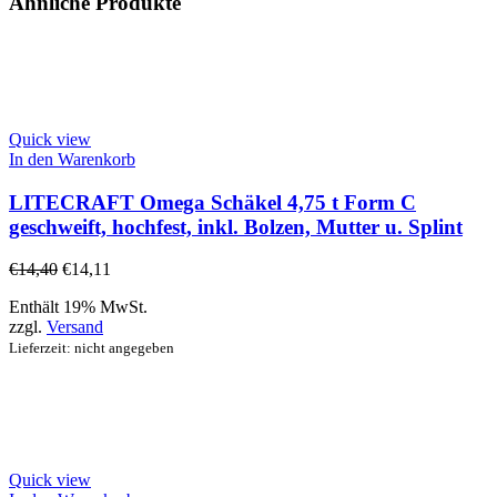
Ähnliche Produkte
Quick view
In den Warenkorb
LITECRAFT Omega Schäkel 4,75 t Form C
geschweift, hochfest, inkl. Bolzen, Mutter u. Splint
€
14,40
€
14,11
Enthält 19% MwSt.
zzgl.
Versand
Lieferzeit: nicht angegeben
Quick view