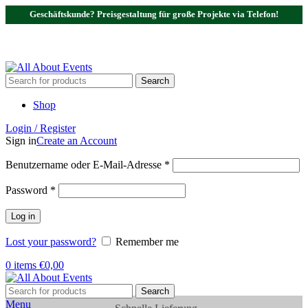
Geschäftskunde? Preisgestaltung für große Projekte via Telefon!
Tel.:
0531 - 18050730
| E-Mail:
info@traversenshop.de
Tel.:
0178 - 6692089
E-Mail:
info@traversenshop.de
Search
Shop
Login / Register
Sign in
Create an Account
Benutzername oder E-Mail-Adresse
*
Password
*
Log in
Lost your password?
Remember me
0
items
€
0,00
Search
Menu