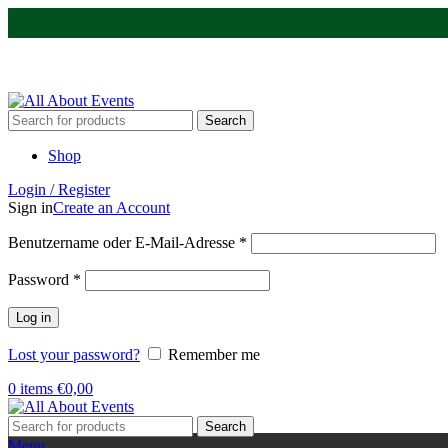
Tel.:
0531 - 18050730
| E-Mail:
info@traversenshop.de
Tel.:
0178 - 6692089
E-Mail:
info@traversenshop.de
Search
Shop
Login / Register
Sign in
Create an Account
Benutzername oder E-Mail-Adresse
*
Password
*
Log in
Lost your password?
Remember me
0
items
€
0,00
Search
Menu