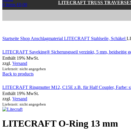
LITECRAFT TRUSS TRAVERSE
0
items
€
0,00
Click to enlarge
Startseite
Shop
Anschlagmaterial
LITECRAFT Stahlseile, Schäkel
LI
LITECRAFT Saveking® Sicherungsseil verzinkt, 5 mm, beidseitig ge
Enthält 19% MwSt.
zzgl.
Versand
Lieferzeit: nicht angegeben
Back to products
LITECRAFT Ringmutter M12, C15E z.B. für Half Coupler, Farbe: s
Enthält 19% MwSt.
zzgl.
Versand
Lieferzeit: nicht angegeben
LITECRAFT O-Ring 13 mm