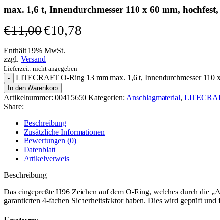
max. 1,6 t, Innendurchmesser 110 x 60 mm, hochfest, 
€
11,00
€
10,78
Enthält 19% MwSt.
zzgl.
Versand
Lieferzeit: nicht angegeben
LITECRAFT O-Ring 13 mm max. 1,6 t, Innendurchmesser 110 x 
In den Warenkorb
Artikelnummer:
00415650
Kategorien:
Anschlagmaterial
,
LITECRAFT 
Share:
Beschreibung
Zusätzliche Informationen
Bewertungen (0)
Datenblatt
Artikelverweis
Beschreibung
Das eingepreßte H96 Zeichen auf dem O-Ring, welches durch die „Amt
garantierten 4-fachen Sicherheitsfaktor haben. Dies wird geprüft und 
Features