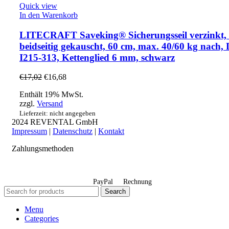
Quick view
In den Warenkorb
LITECRAFT Saveking® Sicherungsseil verzinkt,
beidseitig gekauscht, 60 cm, max. 40/60 kg nach
I215-313, Kettenglied 6 mm, schwarz
€
17,02
€
16,68
Enthält 19% MwSt.
zzgl.
Versand
Lieferzeit: nicht angegeben
2024 REVENTAL GmbH
Impressum
|
Datenschutz
|
Kontakt
Zahlungsmethoden
PayPal
Rechnung
Search
Menu
Categories