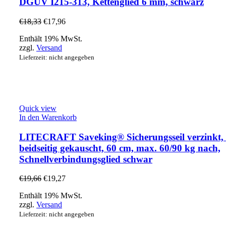
DGUV I215-313, Kettenglied 6 mm, schwarz
€
18,33
€
17,96
Enthält 19% MwSt.
zzgl.
Versand
Lieferzeit: nicht angegeben
Quick view
In den Warenkorb
LITECRAFT Saveking® Sicherungsseil verzinkt,
beidseitig gekauscht, 60 cm, max. 60/90 kg nach,
Schnellverbindungsglied schwar
€
19,66
€
19,27
Enthält 19% MwSt.
zzgl.
Versand
Lieferzeit: nicht angegeben