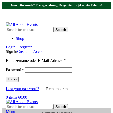
Geschäftskunde? Preisgestaltung für große Projekte via Telefon!
Tel.:
0531 - 18050730
| E-Mail:
info@traversenshop.de
Tel.:
0178 - 6692089
E-Mail:
info@traversenshop.de
Search
Shop
Login / Register
Sign in
Create an Account
Benutzername oder E-Mail-Adresse
*
Password
*
Log in
Lost your password?
Remember me
0
items
€
0,00
Search
Menu