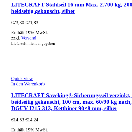
LITECRAFT Stahlseil 16 mm Max. 2.700 kg, 200
beidseitig gekauscht, silber
€
73,30
€
71,83
Enthält 19% MwSt.
zzgl.
Versand
Lieferzeit: nicht angegeben
Quick view
In den Warenkorb
LITECRAFT Saveking® Sicherungsseil verzinkt,
beidseitig gekauscht, 100 cm, max. 60/90 kg nach,
DGUV I215-313, Kettbiner 90×8 mm, silber
€
14,53
€
14,24
Enthält 19% MwSt.