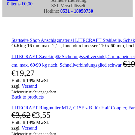
Schnelle Lieferung
0
items
€
0,00
SSL Verschlüsselt
Hotline:
0531 - 18050730
Click to enlarge
Startseite
Shop
Anschlagmaterial
LITECRAFT Stahlseile, Schä
O-Ring 16 mm max. 2,1 t, Innendurchmesser 110 x 60 mm, hochf
LITECRAFT Saveking® Sicherungsseil verzinkt, 5 mm, beidseit
€
19
cm, max. 60/90 kg nach, Schnellverbindungsglied schwar
€
19,27
Enthält 19% MwSt.
zzgl.
Versand
Lieferzeit: nicht angegeben
Back to products
LITECRAFT Ringmutter M12, C15E z.B. für Half Coupler, Farb
€
3,62
€
3,55
Enthält 19% MwSt.
zzgl.
Versand
Lieferzeit: nicht angegeben