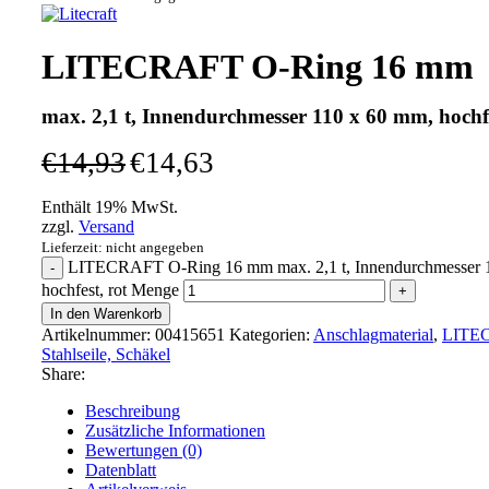
LITECRAFT O-Ring 16 mm
max. 2,1 t, Innendurchmesser 110 x 60 mm, hochfe
€
14,93
€
14,63
Enthält 19% MwSt.
zzgl.
Versand
Lieferzeit: nicht angegeben
LITECRAFT O-Ring 16 mm max. 2,1 t, Innendurchmesser 
hochfest, rot Menge
In den Warenkorb
Artikelnummer:
00415651
Kategorien:
Anschlagmaterial
,
LITE
Stahlseile, Schäkel
Share:
Beschreibung
Zusätzliche Informationen
Bewertungen (0)
Datenblatt