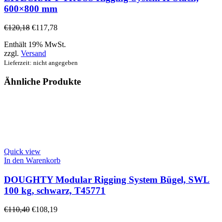
600×800 mm
€
120,18
€
117,78
Enthält 19% MwSt.
zzgl.
Versand
Lieferzeit: nicht angegeben
Ähnliche Produkte
Quick view
In den Warenkorb
DOUGHTY Modular Rigging System Bügel, SWL
100 kg, schwarz, T45771
€
110,40
€
108,19