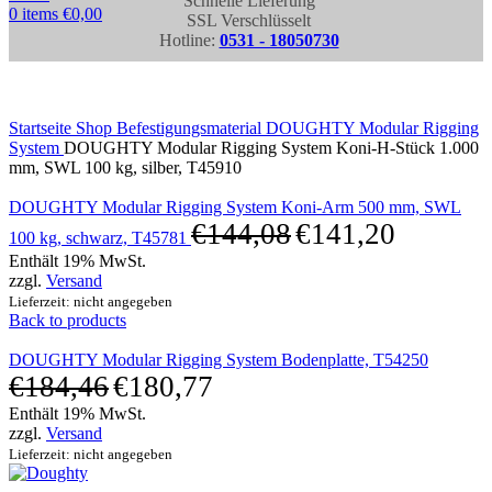
Schnelle Lieferung
0
items
€
0,00
SSL Verschlüsselt
Hotline:
0531 - 18050730
Click to enlarge
Startseite
Shop
Befestigungsmaterial
DOUGHTY Modular Rigging
System
DOUGHTY Modular Rigging System Koni-H-Stück 1.000
mm, SWL 100 kg, silber, T45910
DOUGHTY Modular Rigging System Koni-Arm 500 mm, SWL
€
144,08
€
141,20
100 kg, schwarz, T45781
Enthält 19% MwSt.
zzgl.
Versand
Lieferzeit: nicht angegeben
Back to products
DOUGHTY Modular Rigging System Bodenplatte, T54250
€
184,46
€
180,77
Enthält 19% MwSt.
zzgl.
Versand
Lieferzeit: nicht angegeben