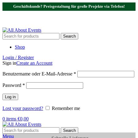
Geschäftskunde? Preisgestaltung für große Projekte via Telefon!
Tel.:
0531 - 18050730
| E-Mail:
info@traversenshop.de
Tel.:
0178 - 6692089
E-Mail:
info@traversenshop.de
Search
Shop
Login / Register
Sign in
Create an Account
Benutzername oder E-Mail-Adresse
*
Password
*
Log in
Lost your password?
Remember me
0
items
€
0,00
Search
Menu