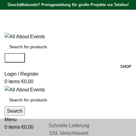
Geschäftskunde? Preisgestaltung für große Projekte via Telefon!
Tel.:
0531 - 18050730
| E-Mail:
info@traversenshop.de
Tel.:
0178 - 6692089
E-Mail:
info@traversenshop.de
Search
SHOP
Login / Register
0
items
€
0,00
Search
Menu
Schnelle Lieferung
0
items
€
0,00
SSL Verschlüsselt