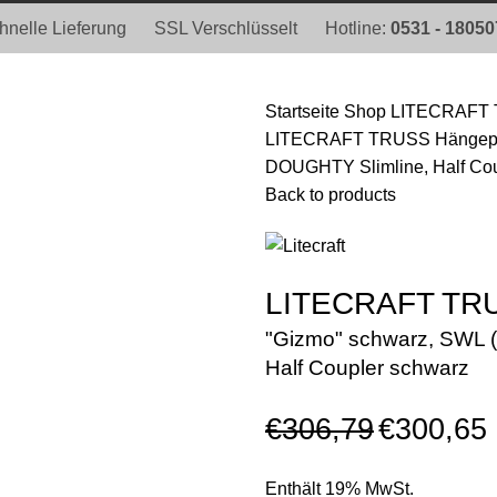
hnelle Lieferung
SSL Verschlüsselt
Hotline:
0531 - 1805
Startseite
Shop
LITECRAFT 
LITECRAFT TRUSS Hängepunk
DOUGHTY Slimline, Half Cou
Back to products
LITECRAFT TRU
"Gizmo" schwarz, SWL (
Half Coupler schwarz
€
306,79
€
300,65
Enthält 19% MwSt.