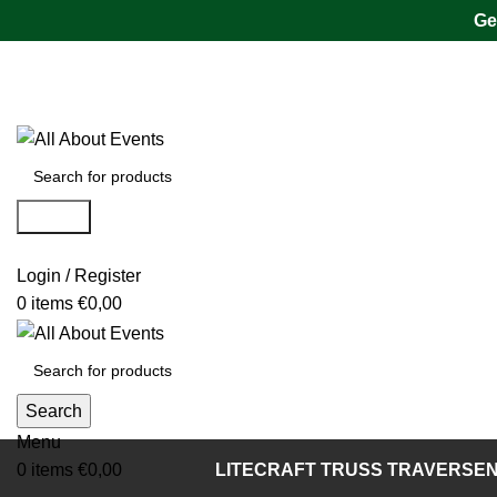
Ge
Tel.:
0531 - 18050730
| E-Mail:
info@traversenshop.de
Tel.:
0178 - 6692089
E-Mail:
info@traversenshop.de
Search
Login / Register
0
items
€
0,00
Search
Menu
0
items
€
0,00
LITECRAFT TRUSS TRAVERSE