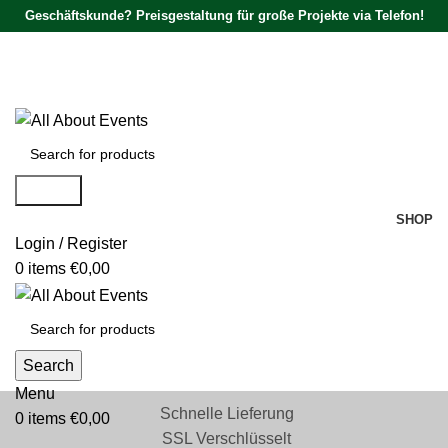
Geschäftskunde? Preisgestaltung für große Projekte via Telefon!
Tel.:
0531 - 18050730
| E-Mail:
info@traversenshop.de
Tel.:
0178 - 6692089
E-Mail:
info@traversenshop.de
Search
SHOP
Login / Register
0
items
€
0,00
Search
Menu
Schnelle Lieferung
0
items
€
0,00
SSL Verschlüsselt