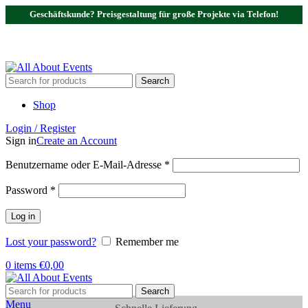
Geschäftskunde? Preisgestaltung für große Projekte via Telefon!
Tel.:
0531 - 18050730
| E-Mail:
info@traversenshop.de
Tel.:
0178 - 6692089
E-Mail:
info@traversenshop.de
Search
Shop
Login / Register
Sign in
Create an Account
Benutzername oder E-Mail-Adresse
*
Password
*
Log in
Lost your password?
Remember me
0
items
€
0,00
Search
Menu