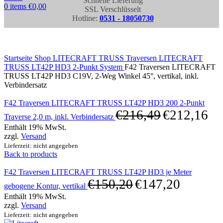
Schnelle Lieferung
0
items
€
0,00
SSL Verschlüsselt
Hotline:
0531 - 18050730
Click to enlarge
Startseite
Shop
LITECRAFT TRUSS Traversen
LITECRAFT
TRUSS LT42P HD3 2-Punkt System
F42 Traversen LITECRAFT
TRUSS LT42P HD3 C19V, 2-Weg Winkel 45°, vertikal, inkl.
Verbindersatz
F42 Traversen LITECRAFT TRUSS LT42P HD3 200 2-Punkt
€
216,49
€
212,16
Traverse 2,0 m, inkl. Verbindersatz
Enthält 19% MwSt.
zzgl.
Versand
Lieferzeit: nicht angegeben
Back to products
F42 Traversen LITECRAFT TRUSS LT42P HD3 je Meter
€
150,20
€
147,20
gebogene Kontur, vertikal
Enthält 19% MwSt.
zzgl.
Versand
Lieferzeit: nicht angegeben