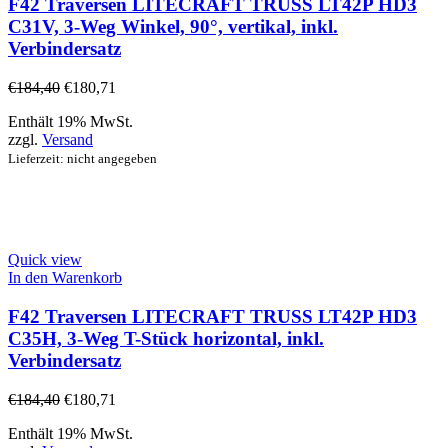
F42 Traversen LITECRAFT TRUSS LT42P HD3
C31V, 3-Weg Winkel, 90°, vertikal, inkl.
Verbindersatz
€
184,40
€
180,71
Enthält 19% MwSt.
zzgl.
Versand
Lieferzeit: nicht angegeben
Quick view
In den Warenkorb
F42 Traversen LITECRAFT TRUSS LT42P HD3
C35H, 3-Weg T-Stück horizontal, inkl.
Verbindersatz
€
184,40
€
180,71
Enthält 19% MwSt.