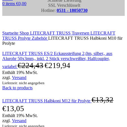
Schnelle Lieferung
0
items
€
0,00
SSL Verschlüsselt
Hotline:
0531 - 18050730
Click to enlarge
Startseite
Shop
LITECRAFT TRUSS Traversen
LITECRAFT
TRUSS Prolyte Zubehör
LITECRAFT TRUSS Halbkoni M10 für
Prolyte
LITECRAFT TRUSS ES/2 Eckaussteifung 2,0m, silber,, aus
Alurohr 50x3mm,, inkl. 2 Stück verschweißter, Halfcoupler,
€
224,43
€
219,94
variabel
Enthält 19% MwSt.
zzgl.
Versand
Lieferzeit: nicht angegeben
Back to products
€
13,32
LITECRAFT TRUSS Halbkoni M12 für Prolyte
€
13,05
Enthält 19% MwSt.
zzgl.
Versand
Lieferzeit: nicht angegeben