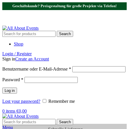
Geschäftskunde? Preisgestaltung für große Projekte via Telefon!
Tel.:
0531 - 18050730
| E-Mail:
info@traversenshop.de
Tel.:
0178 - 6692089
E-Mail:
info@traversenshop.de
Search
Shop
Login / Register
Sign in
Create an Account
Benutzername oder E-Mail-Adresse
*
Password
*
Log in
Lost your password?
Remember me
0
items
€
0,00
Search
Menu