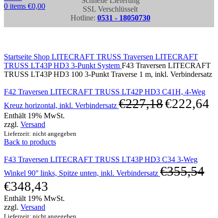
Schnelle Lieferung
0
items
€
0,00
SSL Verschlüsselt
Hotline:
0531 - 18050730
Click to enlarge
Startseite
Shop
LITECRAFT TRUSS Traversen
LITECRAFT
TRUSS LT43P HD3 3-Punkt System
F43 Traversen LITECRAFT
TRUSS LT43P HD3 100 3-Punkt Traverse 1 m, inkl. Verbindersatz
F42 Traversen LITECRAFT TRUSS LT42P HD3 C41H, 4-Weg
€
227,18
€
222,64
Kreuz horizontal, inkl. Verbindersatz
Enthält 19% MwSt.
zzgl.
Versand
Lieferzeit: nicht angegeben
Back to products
F43 Traversen LITECRAFT TRUSS LT43P HD3 C34 3-Weg
€
355,54
Winkel 90° links, Spitze unten, inkl. Verbindersatz
€
348,43
Enthält 19% MwSt.
zzgl.
Versand
Lieferzeit: nicht angegeben