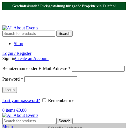
Geschäftskunde? Preisgestaltung für große Projekte via Telefon!
Tel.:
0531 - 18050730
| E-Mail:
info@traversenshop.de
Tel.:
0178 - 6692089
E-Mail:
info@traversenshop.de
Search
Shop
Login / Register
Sign in
Create an Account
Benutzername oder E-Mail-Adresse
*
Password
*
Log in
Lost your password?
Remember me
0
items
€
0,00
Search
Menu