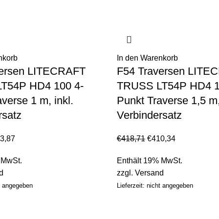
nkorb
In den Warenkorb
versen LITECRAFT
F54 Traversen LITE
T54P HD4 100 4-
TRUSS LT54P HD4 1
verse 1 m, inkl.
Punkt Traverse 1,5 m,
rsatz
Verbindersatz
3,87
€
418,71
€
410,34
 MwSt.
Enthält 19% MwSt.
d
zzgl.
Versand
ht angegeben
Lieferzeit: nicht angegeben