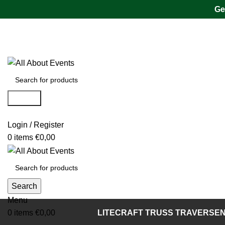
Ge
Tel.:
0531 - 18050730
| E-Mail:
info@traversenshop.de
Tel.:
0178 - 6692089
E-Mail:
info@traversenshop.de
Search
Login / Register
0
items
€
0,00
Search
Menu
0
items
€
0,00
LITECRAFT TRUSS TRAVERSE