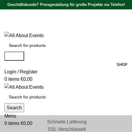
Geschäftskunde? Preisgestaltung für große Projekte via Telefon!
Tel.:
0531 - 18050730
| E-Mail:
info@traversenshop.de
Tel.:
0178 - 6692089
E-Mail:
info@traversenshop.de
Search
SHOP
Login / Register
0
items
€
0,00
Search
Menu
Schnelle Lieferung
0
items
€
0,00
SSL Verschlüsselt