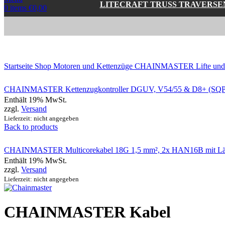
LITECRAFT TRUSS TRAVERSE
0
items
€
0,00
Click to enlarge
Startseite
Shop
Motoren und Kettenzüge
CHAINMASTER Lifte und
CHAINMASTER Kettenzugkontroller DGUV, V54/55 & D8+ (SQP2
Enthält 19% MwSt.
zzgl.
Versand
Lieferzeit: nicht angegeben
Back to products
CHAINMASTER Multicorekabel 18G 1,5 mm², 2x HAN16B mit Län
Enthält 19% MwSt.
zzgl.
Versand
Lieferzeit: nicht angegeben
CHAINMASTER Kabel