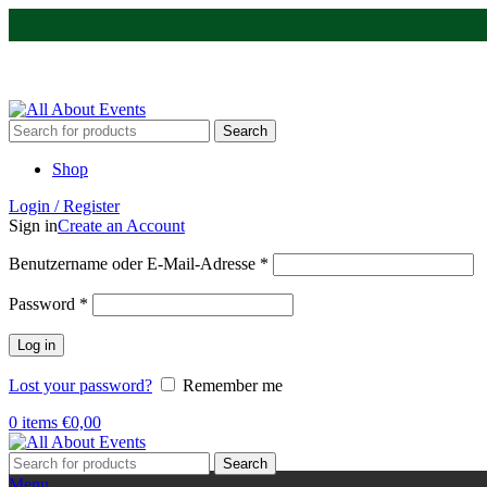
Tel.:
0531 - 18050730
| E-Mail:
info@traversenshop.de
Tel.:
0178 - 6692089
E-Mail:
info@traversenshop.de
Search
Shop
Login / Register
Sign in
Create an Account
Benutzername oder E-Mail-Adresse
*
Password
*
Log in
Lost your password?
Remember me
0
items
€
0,00
Search
Menu