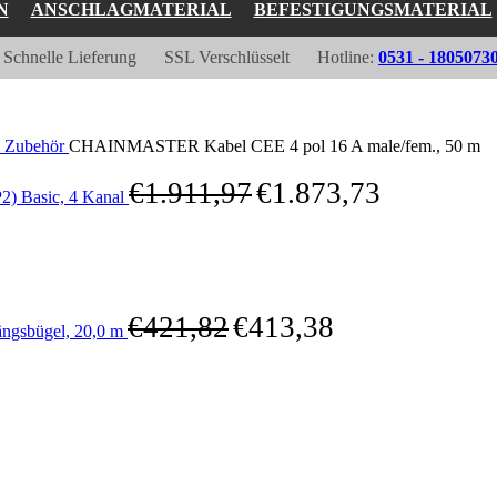
N
ANSCHLAGMATERIAL
BEFESTIGUNGSMATERIAL
Schnelle Lieferung
SSL Verschlüsselt
Hotline:
0531 - 1805073
 Zubehör
CHAINMASTER Kabel CEE 4 pol 16 A male/fem., 50 m
€
1.911,97
€
1.873,73
) Basic, 4 Kanal
€
421,82
€
413,38
gsbügel, 20,0 m