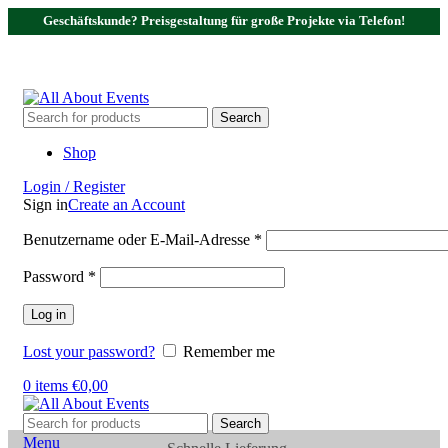
Geschäftskunde? Preisgestaltung für große Projekte via Telefon!
Tel.:
0531 - 18050730
| E-Mail:
info@traversenshop.de
Tel.:
0178 - 6692089
E-Mail:
info@traversenshop.de
Search
Shop
Login / Register
Sign in
Create an Account
Benutzername oder E-Mail-Adresse
*
Password
*
Log in
Lost your password?
Remember me
0
items
€
0,00
Search
Menu