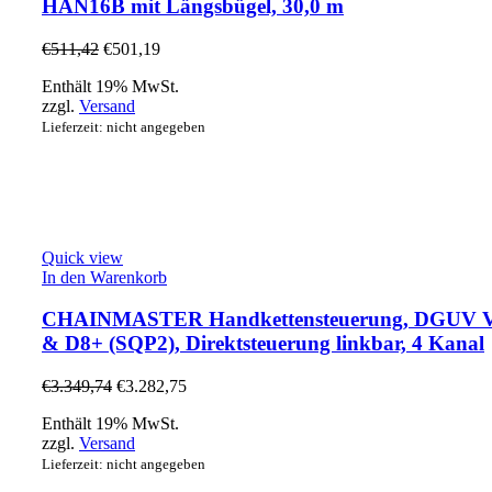
HAN16B mit Längsbügel, 30,0 m
€
511,42
€
501,19
Enthält 19% MwSt.
zzgl.
Versand
Lieferzeit: nicht angegeben
Quick view
In den Warenkorb
CHAINMASTER Handkettensteuerung, DGUV V
& D8+ (SQP2), Direktsteuerung linkbar, 4 Kanal
€
3.349,74
€
3.282,75
Enthält 19% MwSt.
zzgl.
Versand
Lieferzeit: nicht angegeben