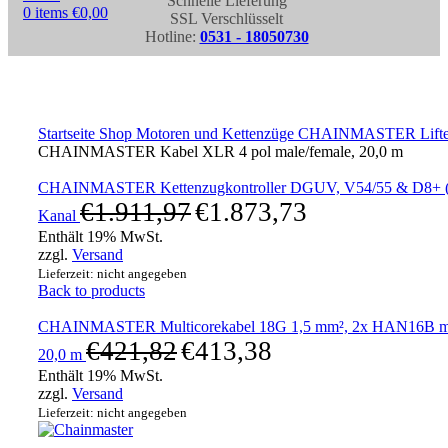
Schnelle Lieferung
0
items
€
0,00
SSL Verschlüsselt
Hotline:
0531 - 18050730
Click to enlarge
Startseite
Shop
Motoren und Kettenzüge
CHAINMASTER Lifte 
CHAINMASTER Kabel XLR 4 pol male/female, 20,0 m
CHAINMASTER Kettenzugkontroller DGUV, V54/55 & D8+ (S
€
1.911,97
€
1.873,73
Kanal
Enthält 19% MwSt.
zzgl.
Versand
Lieferzeit: nicht angegeben
Back to products
CHAINMASTER Multicorekabel 18G 1,5 mm², 2x HAN16B mi
€
421,82
€
413,38
20,0 m
Enthält 19% MwSt.
zzgl.
Versand
Lieferzeit: nicht angegeben