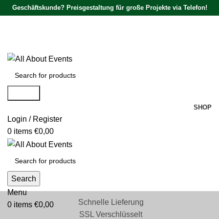
Geschäftskunde? Preisgestaltung für große Projekte via Telefon!
Tel.:
0531 - 18050730
| E-Mail:
info@traversenshop.de
Tel.:
0178 - 6692089
E-Mail:
info@traversenshop.de
Search
SHOP
Login / Register
0
items
€
0,00
Search
Menu
Schnelle Lieferung
0
items
€
0,00
SSL Verschlüsselt