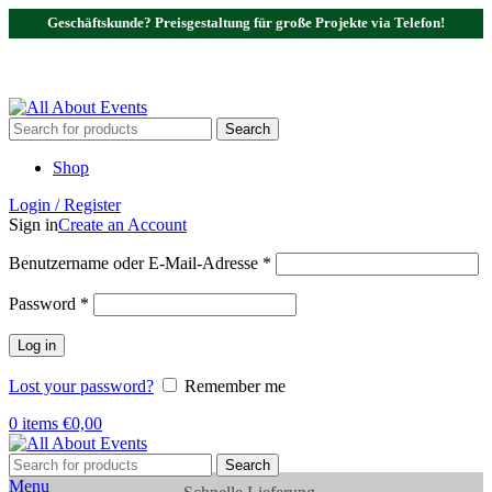
Geschäftskunde? Preisgestaltung für große Projekte via Telefon!
Tel.:
0531 - 18050730
| E-Mail:
info@traversenshop.de
Tel.:
0178 - 6692089
E-Mail:
info@traversenshop.de
Search
Shop
Login / Register
Sign in
Create an Account
Benutzername oder E-Mail-Adresse
*
Password
*
Log in
Lost your password?
Remember me
0
items
€
0,00
Search
Menu