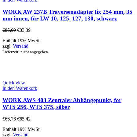
WORK AW 237B Traversenadapter fix 254 mm, 35
mm innen, für LW 10, 125, 127, 130, schwarz
€
85,09
€
83,39
Enthält 19% MwSt.
zzgl.
Versand
Lieferzeit: nicht angegeben
Quick view
In den Warenkorb
WORK AWS 403 Zentraler Abhängepunkt, for
WTS 256, WTS 375, silber
€
66,76
€
65,42
Enthält 19% MwSt.
zzgl.
Versand