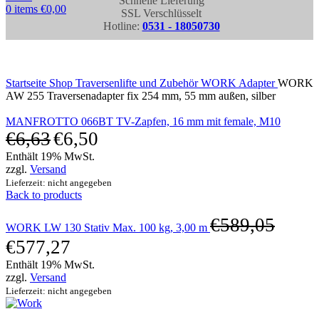
Schnelle Lieferung
0
items
€
0,00
SSL Verschlüsselt
Hotline:
0531 - 18050730
Click to enlarge
Startseite
Shop
Traversenlifte und Zubehör
WORK Adapter
WORK
AW 255 Traversenadapter fix 254 mm, 55 mm außen, silber
MANFROTTO 066BT TV-Zapfen, 16 mm mit female, M10
€
6,63
€
6,50
Enthält 19% MwSt.
zzgl.
Versand
Lieferzeit: nicht angegeben
Back to products
€
589,05
WORK LW 130 Stativ Max. 100 kg, 3,00 m
€
577,27
Enthält 19% MwSt.
zzgl.
Versand
Lieferzeit: nicht angegeben