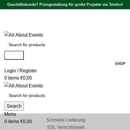
Geschäftskunde? Preisgestaltung für große Projekte via Telefon!
Tel.:
0531 - 18050730
| E-Mail:
info@traversenshop.de
Tel.:
0178 - 6692089
E-Mail:
info@traversenshop.de
Search
SHOP
Login / Register
0
items
€
0,00
Search
Menu
Schnelle Lieferung
0
items
€
0,00
SSL Verschlüsselt