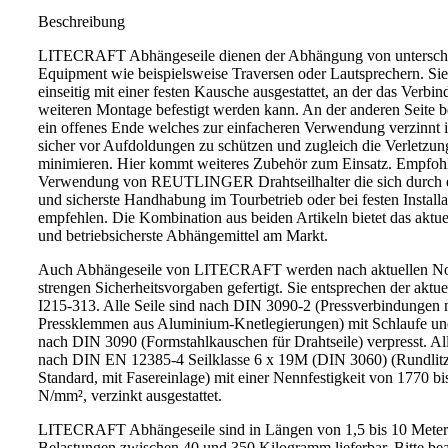
Beschreibung
LITECRAFT Abhängeseile dienen der Abhängung von untersch
Equipment wie beispielsweise Traversen oder Lautsprechern. Sie
einseitig mit einer festen Kausche ausgestattet, an der das Verbi
weiteren Montage befestigt werden kann. An der anderen Seite be
ein offenes Ende welches zur einfacheren Verwendung verzinnt i
sicher vor Aufdoldungen zu schützen und zugleich die Verletzun
minimieren. Hier kommt weiteres Zubehör zum Einsatz. Empfohl
Verwendung von REUTLINGER Drahtseilhalter die sich durch e
und sicherste Handhabung im Tourbetrieb oder bei festen Install
empfehlen. Die Kombination aus beiden Artikeln bietet das aktuel
und betriebsicherste Abhängemittel am Markt.
Auch Abhängeseile von LITECRAFT werden nach aktuellen N
strengen Sicherheitsvorgaben gefertigt. Sie entsprechen der ak
I215-313. Alle Seile sind nach DIN 3090-2 (Pressverbindungen 
Pressklemmen aus Aluminium-Knetlegierungen) mit Schlaufe u
nach DIN 3090 (Formstahlkauschen für Drahtseile) verpresst. All
nach DIN EN 12385-4 Seilklasse 6 x 19M (DIN 3060) (Rundlitze
Standard, mit Fasereinlage) mit einer Nennfestigkeit von 1770 bi
N/mm², verzinkt ausgestattet.
LITECRAFT Abhängeseile sind in Längen von 1,5 bis 10 Meter
Belastungen zwischen 40 und 350 Kilogramm lieferbar. Bitte be