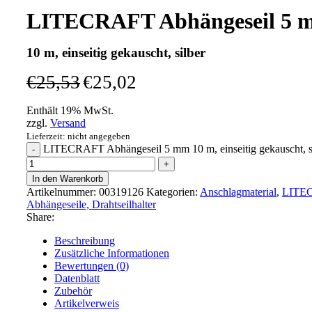
LITECRAFT Abhängeseil 5 
10 m, einseitig gekauscht, silber
€
25,53
€
25,02
Enthält 19% MwSt.
zzgl.
Versand
Lieferzeit: nicht angegeben
LITECRAFT Abhängeseil 5 mm 10 m, einseitig gekauscht, s
In den Warenkorb
Artikelnummer:
00319126
Kategorien:
Anschlagmaterial
,
LITE
Abhängeseile, Drahtseilhalter
Share:
Beschreibung
Zusätzliche Informationen
Bewertungen (0)
Datenblatt
Zubehör
Artikelverweis