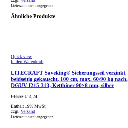
zzgl.
Versand
Lieferzeit: nicht angegeben
Ähnliche Produkte
Quick view
In den Warenkorb
LITECRAFT Saveking® Sicherungsseil verzinkt,
beidseitig gekauscht, 100 cm, max. 60/90 kg nach,
DGUV I215-313, Kettbiner 90×8 mm, silber
€
14,53
€
14,24
Enthält 19% MwSt.
zzgl.
Versand
Lieferzeit: nicht angegeben