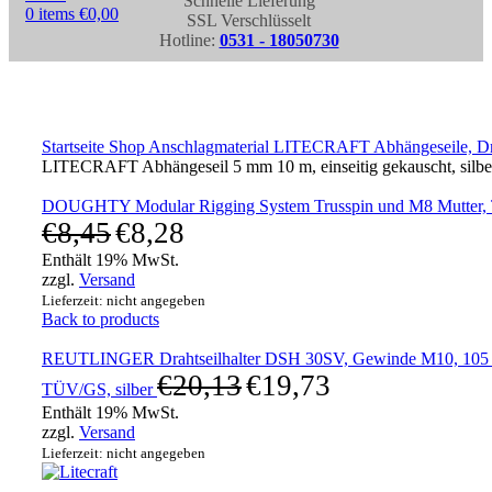
Schnelle Lieferung
0
items
€
0,00
SSL Verschlüsselt
Hotline:
0531 - 18050730
Click to enlarge
Startseite
Shop
Anschlagmaterial
LITECRAFT Abhängeseile, Drah
LITECRAFT Abhängeseil 5 mm 10 m, einseitig gekauscht, silbe
DOUGHTY Modular Rigging System Trusspin und M8 Mutter,
€
8,45
€
8,28
Enthält 19% MwSt.
zzgl.
Versand
Lieferzeit: nicht angegeben
Back to products
REUTLINGER Drahtseilhalter DSH 30SV, Gewinde M10, 105
€
20,13
€
19,73
TÜV/GS, silber
Enthält 19% MwSt.
zzgl.
Versand
Lieferzeit: nicht angegeben