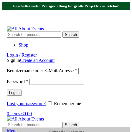
Geschäftskunde? Preisgestaltung für große Projekte via Telefon!
Tel.:
0531 - 18050730
| E-Mail:
info@traversenshop.de
Tel.:
0178 - 6692089
E-Mail:
info@traversenshop.de
Search
Shop
Login / Register
Sign in
Create an Account
Benutzername oder E-Mail-Adresse
*
Password
*
Log in
Lost your password?
Remember me
0
items
€
0,00
Search
Menu