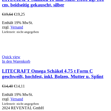
cm, beidseitig gekauscht, silber
€
19,64
€
19,25
Enthält 19% MwSt.
zzgl.
Versand
Lieferzeit: nicht angegeben
Quick view
In den Warenkorb
LITECRAFT Omega Schäkel 4,75 t Form C
geschweift, hochfest, inkl. Bolzen, Mutter u. Splint
€
14,40
€
14,11
Enthält 19% MwSt.
zzgl.
Versand
Lieferzeit: nicht angegeben
2024 REVENTAL GmbH