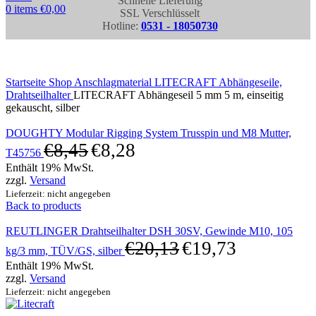
Schnelle Lieferung
0
items
€
0,00
SSL Verschlüsselt
Hotline:
0531 - 18050730
Click to enlarge
Startseite
Shop
Anschlagmaterial
LITECRAFT Abhängeseile,
Drahtseilhalter
LITECRAFT Abhängeseil 5 mm 5 m, einseitig
gekauscht, silber
DOUGHTY Modular Rigging System Trusspin und M8 Mutter,
€
8,45
€
8,28
T45756
Enthält 19% MwSt.
zzgl.
Versand
Lieferzeit: nicht angegeben
Back to products
REUTLINGER Drahtseilhalter DSH 30SV, Gewinde M10, 105
€
20,13
€
19,73
kg/3 mm, TÜV/GS, silber
Enthält 19% MwSt.
zzgl.
Versand
Lieferzeit: nicht angegeben