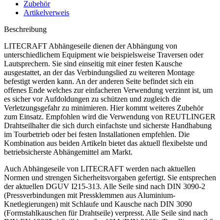
Zubehör
Artikelverweis
Beschreibung
LITECRAFT Abhängeseile dienen der Abhängung von
unterschiedlichem Equipment wie beispielsweise Traversen oder
Lautsprechern. Sie sind einseitig mit einer festen Kausche
ausgestattet, an der das Verbindungslied zu weiteren Montage
befestigt werden kann. An der anderen Seite befindet sich ein
offenes Ende welches zur einfacheren Verwendung verzinnt ist, um
es sicher vor Aufdoldungen zu schützen und zugleich die
Verletzungsgefahr zu minimieren. Hier kommt weiteres Zubehör
zum Einsatz. Empfohlen wird die Verwendung von REUTLINGER
Drahtseilhalter die sich durch einfachste und sicherste Handhabung
im Tourbetrieb oder bei festen Installationen empfehlen. Die
Kombination aus beiden Artikeln bietet das aktuell flexibelste und
betriebsicherste Abhängemittel am Markt.
Auch Abhängeseile von LITECRAFT werden nach aktuellen
Normen und strengen Sicherheitsvorgaben gefertigt. Sie entsprechen
der aktuellen DGUV I215-313. Alle Seile sind nach DIN 3090-2
(Pressverbindungen mit Pressklemmen aus Aluminium-
Knetlegierungen) mit Schlaufe und Kausche nach DIN 3090
(Formstahlkauschen für Drahtseile) verpresst. Alle Seile sind nach