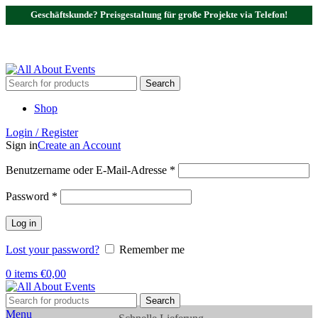
Geschäftskunde? Preisgestaltung für große Projekte via Telefon!
Tel.:
0531 - 18050730
| E-Mail:
info@traversenshop.de
Tel.:
0178 - 6692089
E-Mail:
info@traversenshop.de
Search
Shop
Login / Register
Sign in
Create an Account
Benutzername oder E-Mail-Adresse
*
Password
*
Log in
Lost your password?
Remember me
0
items
€
0,00
Search
Menu