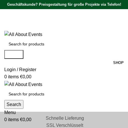
Geschäftskunde? Preisgestaltung für große Projekte via Telefon!
Tel.:
0531 - 18050730
| E-Mail:
info@traversenshop.de
Tel.:
0178 - 6692089
E-Mail:
info@traversenshop.de
Search
SHOP
Login / Register
0
items
€
0,00
Search
Menu
Schnelle Lieferung
0
items
€
0,00
SSL Verschlüsselt