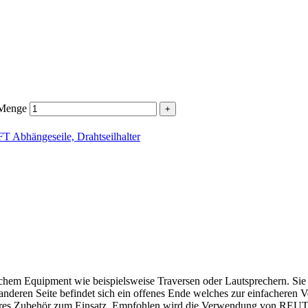
 Menge
Abhängeseile, Drahtseilhalter
Equipment wie beispielsweise Traversen oder Lautsprechern. Sie sind 
nderen Seite befindet sich ein offenes Ende welches zur einfacheren 
eres Zubehör zum Einsatz. Empfohlen wird die Verwendung von REUTLI