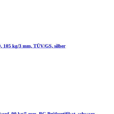
 105 kg/3 mm, TÜV/GS, silber
pf, 90 kg/5 mm, BG Prüfzertifikat, schwarz