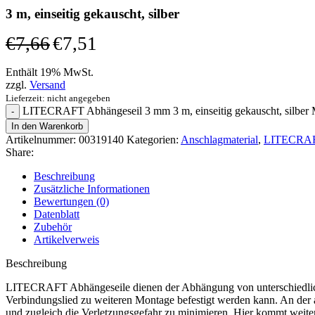
3 m, einseitig gekauscht, silber
€
7,66
€
7,51
Enthält 19% MwSt.
zzgl.
Versand
Lieferzeit: nicht angegeben
LITECRAFT Abhängeseil 3 mm 3 m, einseitig gekauscht, silber
In den Warenkorb
Artikelnummer:
00319140
Kategorien:
Anschlagmaterial
,
LITECRAFT 
Share:
Beschreibung
Zusätzliche Informationen
Bewertungen (0)
Datenblatt
Zubehör
Artikelverweis
Beschreibung
LITECRAFT Abhängeseile dienen der Abhängung von unterschiedlichem 
Verbindungslied zu weiteren Montage befestigt werden kann. An der a
und zugleich die Verletzungsgefahr zu minimieren. Hier kommt weit