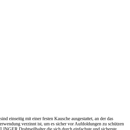
einseitig mit einer festen Kausche ausgestattet, an der das
Verwendung verzinnt ist, um es sicher vor Aufdoldungen zu schützen
NGER Drahtseilhalter die sich durch einfachste und sicherste