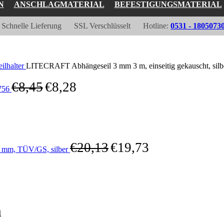
N
ANSCHLAGMATERIAL
BEFESTIGUNGSMATERIAL
Schnelle Lieferung
SSL Verschlüsselt
Hotline:
0531 - 1805073
ilhalter
LITECRAFT Abhängeseil 3 mm 3 m, einseitig gekauscht, silb
€
8,45
€
8,28
5756
€
20,13
€
19,73
 mm, TÜV/GS, silber
m