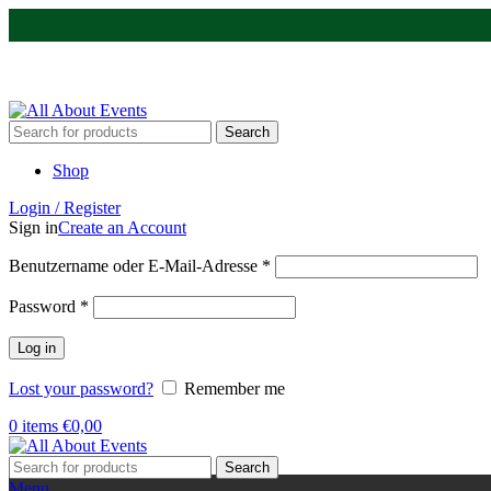
Tel.:
0531 - 18050730
| E-Mail:
info@traversenshop.de
Tel.:
0178 - 6692089
E-Mail:
info@traversenshop.de
Search
Shop
Login / Register
Sign in
Create an Account
Benutzername oder E-Mail-Adresse
*
Password
*
Log in
Lost your password?
Remember me
0
items
€
0,00
Search
Menu