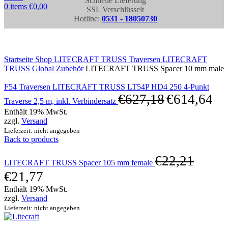
Schnelle Lieferung
0
items
€
0,00
SSL Verschlüsselt
Hotline:
0531 - 18050730
Click to enlarge
Startseite
Shop
LITECRAFT TRUSS Traversen
LITECRAFT
TRUSS Global Zubehör
LITECRAFT TRUSS Spacer 10 mm male
F54 Traversen LITECRAFT TRUSS LT54P HD4 250 4-Punkt
€
627,18
€
614,64
Traverse 2,5 m, inkl. Verbindersatz
Enthält 19% MwSt.
zzgl.
Versand
Lieferzeit: nicht angegeben
Back to products
€
22,21
LITECRAFT TRUSS Spacer 105 mm female
€
21,77
Enthält 19% MwSt.
zzgl.
Versand
Lieferzeit: nicht angegeben