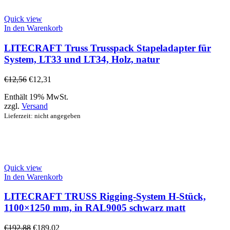
Quick view
In den Warenkorb
LITECRAFT Truss Trusspack Stapeladapter für
System, LT33 und LT34, Holz, natur
€
12,56
€
12,31
Enthält 19% MwSt.
zzgl.
Versand
Lieferzeit: nicht angegeben
Quick view
In den Warenkorb
LITECRAFT TRUSS Rigging-System H-Stück,
1100×1250 mm, in RAL9005 schwarz matt
€
192,88
€
189,02