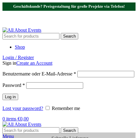
Geschäftskunde? Preisgestaltung für große Projekte via Telefon!
Tel.:
0531 - 18050730
| E-Mail:
info@traversenshop.de
Tel.:
0178 - 6692089
E-Mail:
info@traversenshop.de
Search
Shop
Login / Register
Sign in
Create an Account
Benutzername oder E-Mail-Adresse
*
Password
*
Log in
Lost your password?
Remember me
0
items
€
0,00
Search
Menu