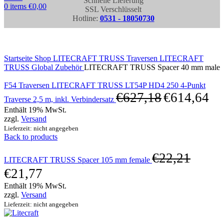
Schnelle Lieferung
0
items
€
0,00
SSL Verschlüsselt
Hotline:
0531 - 18050730
Click to enlarge
Startseite
Shop
LITECRAFT TRUSS Traversen
LITECRAFT
TRUSS Global Zubehör
LITECRAFT TRUSS Spacer 40 mm male
F54 Traversen LITECRAFT TRUSS LT54P HD4 250 4-Punkt
€
627,18
€
614,64
Traverse 2,5 m, inkl. Verbindersatz
Enthält 19% MwSt.
zzgl.
Versand
Lieferzeit: nicht angegeben
Back to products
€
22,21
LITECRAFT TRUSS Spacer 105 mm female
€
21,77
Enthält 19% MwSt.
zzgl.
Versand
Lieferzeit: nicht angegeben