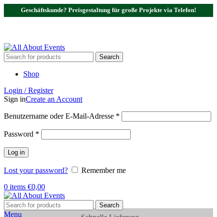
Geschäftskunde? Preisgestaltung für große Projekte via Telefon!
Tel.:
0531 - 18050730
| E-Mail:
info@traversenshop.de
Tel.:
0178 - 6692089
E-Mail:
info@traversenshop.de
Search
Shop
Login / Register
Sign in
Create an Account
Benutzername oder E-Mail-Adresse
*
Password
*
Log in
Lost your password?
Remember me
0
items
€
0,00
Search
Menu