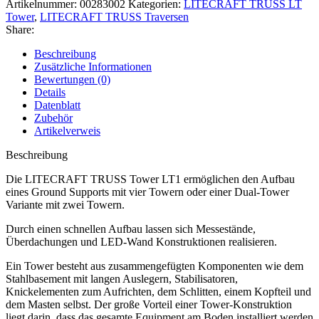
Artikelnummer:
00283002
Kategorien:
LITECRAFT TRUSS LT
Tower
,
LITECRAFT TRUSS Traversen
Share:
Beschreibung
Zusätzliche Informationen
Bewertungen (0)
Details
Datenblatt
Zubehör
Artikelverweis
Beschreibung
Die LITECRAFT TRUSS Tower LT1 ermöglichen den Aufbau
eines Ground Supports mit vier Towern oder einer Dual-Tower
Variante mit zwei Towern.
Durch einen schnellen Aufbau lassen sich Messestände,
Überdachungen und LED-Wand Konstruktionen realisieren.
Ein Tower besteht aus zusammengefügten Komponenten wie dem
Stahlbasement mit langen Auslegern, Stabilisatoren,
Knickelementen zum Aufrichten, dem Schlitten, einem Kopfteil und
dem Masten selbst. Der große Vorteil einer Tower-Konstruktion
liegt darin, dass das gesamte Equipment am Boden installiert werden