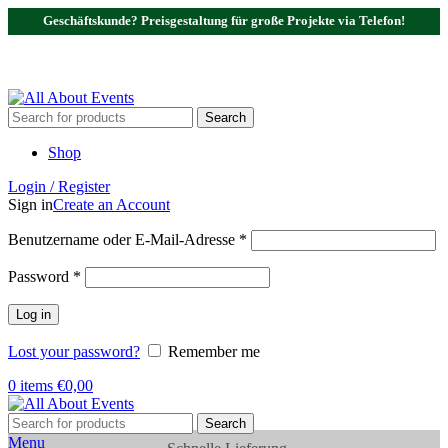
Geschäftskunde? Preisgestaltung für große Projekte via Telefon!
Tel.:
0531 - 18050730
| E-Mail:
info@traversenshop.de
Tel.:
0178 - 6692089
E-Mail:
info@traversenshop.de
Search
Shop
Login / Register
Sign in
Create an Account
Benutzername oder E-Mail-Adresse
*
Password
*
Log in
Lost your password?
Remember me
0
items
€
0,00
Search
Menu