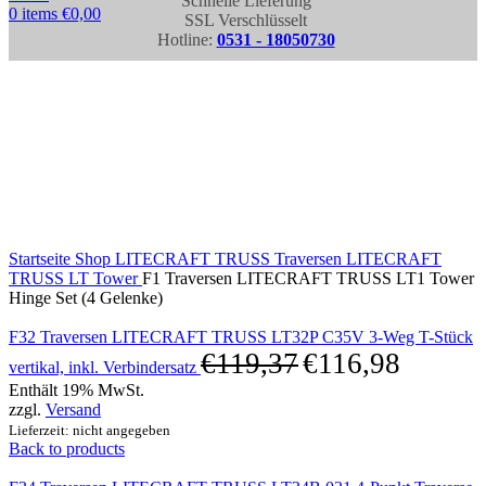
Schnelle Lieferung
0
items
€
0,00
SSL Verschlüsselt
Hotline:
0531 - 18050730
Click to enlarge
Startseite
Shop
LITECRAFT TRUSS Traversen
LITECRAFT
TRUSS LT Tower
F1 Traversen LITECRAFT TRUSS LT1 Tower
Hinge Set (4 Gelenke)
F32 Traversen LITECRAFT TRUSS LT32P C35V 3-Weg T-Stück
€
119,37
€
116,98
vertikal, inkl. Verbindersatz
Enthält 19% MwSt.
zzgl.
Versand
Lieferzeit: nicht angegeben
Back to products