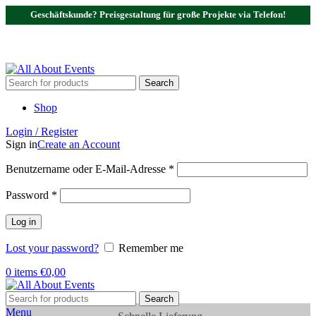
Geschäftskunde? Preisgestaltung für große Projekte via Telefon!
Tel.:
0531 - 18050730
| E-Mail:
info@traversenshop.de
Tel.:
0178 - 6692089
E-Mail:
info@traversenshop.de
Search
Shop
Login / Register
Sign in
Create an Account
Benutzername oder E-Mail-Adresse
*
Password
*
Log in
Lost your password?
Remember me
0
items
€
0,00
Search
Menu