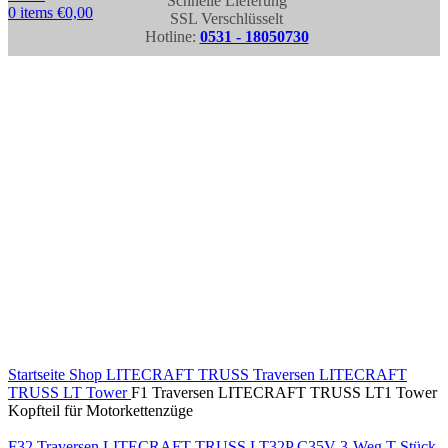
Schnelle Lieferung
0
items
€
0,00
SSL Verschlüsselt
Hotline:
0531 - 18050730
Click to enlarge
Startseite
Shop
LITECRAFT TRUSS Traversen
LITECRAFT
TRUSS LT Tower
F1 Traversen LITECRAFT TRUSS LT1 Tower
Kopfteil für Motorkettenzüge
F32 Traversen LITECRAFT TRUSS LT32P C35V 3-Weg T-Stück