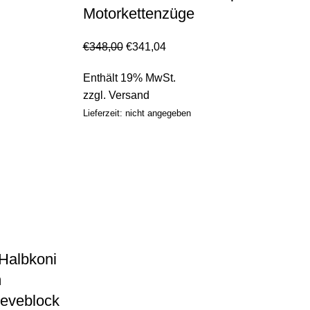
Motorkettenzüge
€
348,00
€
341,04
Enthält 19% MwSt.
zzgl.
Versand
Lieferzeit: nicht angegeben
albkoni
m
eeveblock