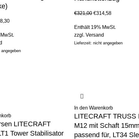
ke)
€
321,00
€
314,58
8,30
Enthält 19% MwSt.
 MwSt.
zzgl.
Versand
d
Lieferzeit: nicht angegeben
ht angegeben
In den Warenkorb
LITECRAFT TRUSS H
nkorb
ersen LITECRAFT
M12 mit Schaft 15m
1 Tower Stabilisator
passend für, LT34 Sl