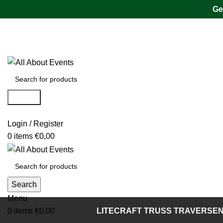
Ge
Tel.:
0531 - 18050730
| E-Mail:
info@traversenshop.de
Tel.:
0178 - 6692089
E-Mail:
info@traversenshop.de
Search
Login / Register
0
items
€
0,00
Search
Menu
0
items
€
0,00
LITECRAFT TRUSS TRAVERSE