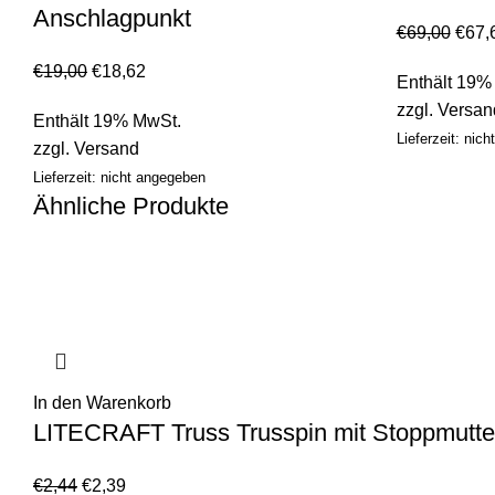
Anschlagpunkt
€
69,00
€
67,
€
19,00
€
18,62
Enthält 19%
zzgl.
Versan
Enthält 19% MwSt.
Lieferzeit: nic
zzgl.
Versand
Lieferzeit: nicht angegeben
Ähnliche Produkte
In den Warenkorb
LITECRAFT Truss Trusspin mit Stoppmutt
€
2,44
€
2,39