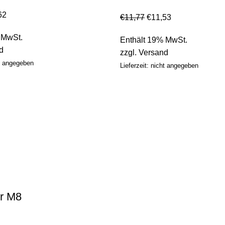
62
€
11,77
€
11,53
 MwSt.
Enthält 19% MwSt.
d
zzgl.
Versand
ht angegeben
Lieferzeit: nicht angegeben
er M8