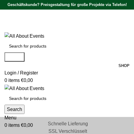
Geschäftskunde? Preisgestaltung für große Projekte via Telefon!
Tel.:
0531 - 18050730
| E-Mail:
info@traversenshop.de
Tel.:
0178 - 6692089
E-Mail:
info@traversenshop.de
Search
SHOP
Login / Register
0
items
€
0,00
Search
Menu
Schnelle Lieferung
0
items
€
0,00
SSL Verschlüsselt