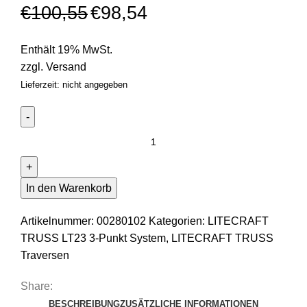
€
100,55
€
98,54
Enthält 19% MwSt.
zzgl.
Versand
Lieferzeit: nicht angegeben
F23
Traversen
LITECRAFT
TRUSS
In den Warenkorb
LT23
100
Artikelnummer:
00280102
Kategorien:
LITECRAFT
3-
TRUSS LT23 3-Punkt System
,
LITECRAFT TRUSS
Punkt
Traversen
Traverse
Share:
1,0
BESCHREIBUNG
ZUSÄTZLICHE INFORMATIONEN
m,