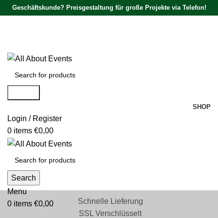
Geschäftskunde? Preisgestaltung für große Projekte via Telefon!
Tel.:
0531 - 18050730
| E-Mail:
info@traversenshop.de
Tel.:
0178 - 6692089
E-Mail:
info@traversenshop.de
Search
SHOP
Login / Register
0
items
€
0,00
Search
Menu
Schnelle Lieferung
0
items
€
0,00
SSL Verschlüsselt