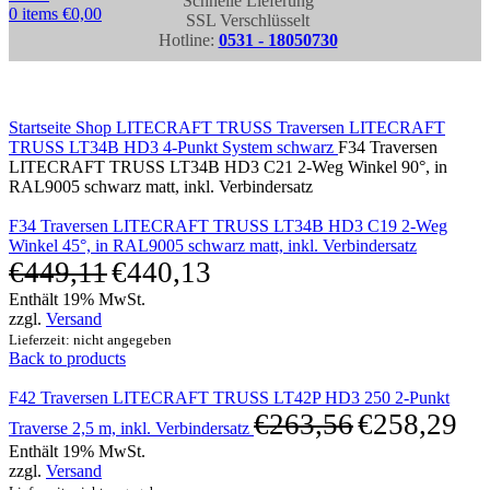
Schnelle Lieferung
0
items
€
0,00
SSL Verschlüsselt
Hotline:
0531 - 18050730
Click to enlarge
Startseite
Shop
LITECRAFT TRUSS Traversen
LITECRAFT
TRUSS LT34B HD3 4-Punkt System schwarz
F34 Traversen
LITECRAFT TRUSS LT34B HD3 C21 2-Weg Winkel 90°, in
RAL9005 schwarz matt, inkl. Verbindersatz
F34 Traversen LITECRAFT TRUSS LT34B HD3 C19 2-Weg
Winkel 45°, in RAL9005 schwarz matt, inkl. Verbindersatz
€
449,11
€
440,13
Enthält 19% MwSt.
zzgl.
Versand
Lieferzeit: nicht angegeben
Back to products
F42 Traversen LITECRAFT TRUSS LT42P HD3 250 2-Punkt
€
263,56
€
258,29
Traverse 2,5 m, inkl. Verbindersatz
Enthält 19% MwSt.
zzgl.
Versand