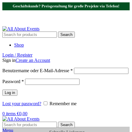
Geschäftskunde? Preisgestaltung für große Projekte via Telefon!
Tel.:
0531 - 18050730
| E-Mail:
info@traversenshop.de
Tel.:
0178 - 6692089
E-Mail:
info@traversenshop.de
Search
Shop
Login / Register
Sign in
Create an Account
Benutzername oder E-Mail-Adresse
*
Password
*
Log in
Lost your password?
Remember me
0
items
€
0,00
Search
Menu