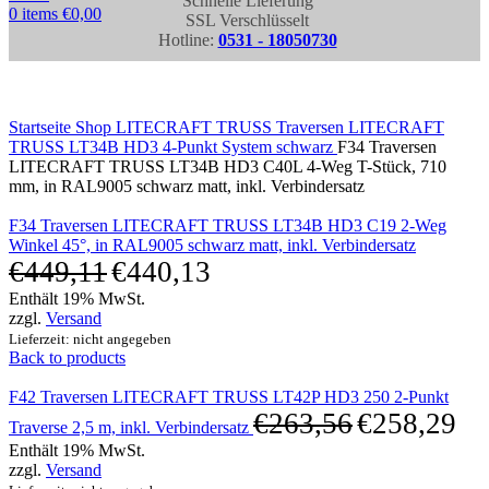
Schnelle Lieferung
0
items
€
0,00
SSL Verschlüsselt
Hotline:
0531 - 18050730
Click to enlarge
Startseite
Shop
LITECRAFT TRUSS Traversen
LITECRAFT
TRUSS LT34B HD3 4-Punkt System schwarz
F34 Traversen
LITECRAFT TRUSS LT34B HD3 C40L 4-Weg T-Stück, 710
mm, in RAL9005 schwarz matt, inkl. Verbindersatz
F34 Traversen LITECRAFT TRUSS LT34B HD3 C19 2-Weg
Winkel 45°, in RAL9005 schwarz matt, inkl. Verbindersatz
€
449,11
€
440,13
Enthält 19% MwSt.
zzgl.
Versand
Lieferzeit: nicht angegeben
Back to products
F42 Traversen LITECRAFT TRUSS LT42P HD3 250 2-Punkt
€
263,56
€
258,29
Traverse 2,5 m, inkl. Verbindersatz
Enthält 19% MwSt.
zzgl.
Versand