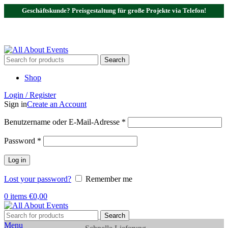
Geschäftskunde? Preisgestaltung für große Projekte via Telefon!
Tel.:
0531 - 18050730
| E-Mail:
info@traversenshop.de
Tel.:
0178 - 6692089
E-Mail:
info@traversenshop.de
Search
Shop
Login / Register
Sign in
Create an Account
Benutzername oder E-Mail-Adresse
*
Password
*
Log in
Lost your password?
Remember me
0
items
€
0,00
Search
Menu