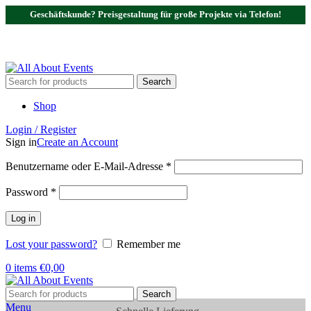
Geschäftskunde? Preisgestaltung für große Projekte via Telefon!
Tel.:
0531 - 18050730
| E-Mail:
info@traversenshop.de
Tel.:
0178 - 6692089
E-Mail:
info@traversenshop.de
Search
Shop
Login / Register
Sign in
Create an Account
Benutzername oder E-Mail-Adresse
*
Password
*
Log in
Lost your password?
Remember me
0
items
€
0,00
Search
Menu