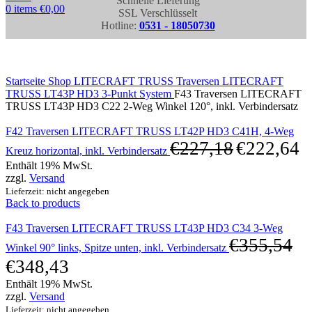
Schnelle Lieferung
0
items
€
0,00
SSL Verschlüsselt
Hotline:
0531 - 18050730
Click to enlarge
Startseite
Shop
LITECRAFT TRUSS Traversen
LITECRAFT
TRUSS LT43P HD3 3-Punkt System
F43 Traversen LITECRAFT
TRUSS LT43P HD3 C22 2-Weg Winkel 120°, inkl. Verbindersatz
F42 Traversen LITECRAFT TRUSS LT42P HD3 C41H, 4-Weg
€
227,18
€
222,64
Kreuz horizontal, inkl. Verbindersatz
Enthält 19% MwSt.
zzgl.
Versand
Lieferzeit: nicht angegeben
Back to products
F43 Traversen LITECRAFT TRUSS LT43P HD3 C34 3-Weg
€
355,54
Winkel 90° links, Spitze unten, inkl. Verbindersatz
€
348,43
Enthält 19% MwSt.
zzgl.
Versand
Lieferzeit: nicht angegeben